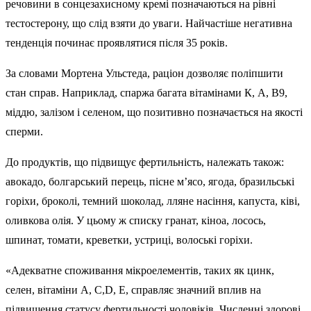
речовини в сонцезахисному кремі позначаються на рівні
тестостерону, що слід взяти до уваги. Найчастіше негативна
тенденція починає проявлятися після 35 років.
За словами Мортена Ульстеда, раціон дозволяє поліпшити
стан справ. Наприклад, спаржа багата вітамінами К, А, В9,
міддю, залізом і селеном, що позитивно позначається на якості
сперми.
До продуктів, що підвищує фертильність, належать також:
авокадо, болгарський перець, пісне м’ясо, ягода, бразильські
горіхи, броколі, темний шоколад, лляне насіння, капуста, ківі,
оливкова олія. У цьому ж списку гранат, кіноа, лосось,
шпинат, томати, креветки, устриці, волоські горіхи.
«Адекватне споживання мікроелементів, таких як цинк,
селен, вітаміни А, С,D, Е, справляє значний вплив на
підвищення статусу фертильності чоловіків. Численні здорові