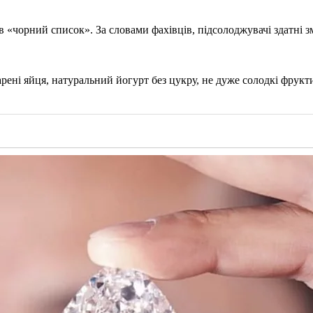
 в «чорний список». За словами фахівців, підсолоджувачі здатн
ені яйця, натуральний йогурт без цукру, не дуже солодкі фрукти,