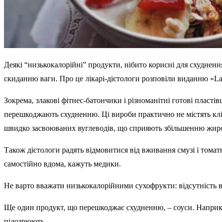
Деякі “низькокалорійні” продукти, нібито корисні для схуднен
скиданню ваги. Про це лікарі-дієтологи розповіли виданню «La 
Зокрема, злакові фітнес-батончики і різноманітні готові пласті
перешкоджають схудненню. Ці вироби практично не містять кліт
швидко засвоюваних вуглеводів, що сприяють збільшенню жиро
Також дієтологи радять відмовитися від вживання смузі і томат
самостійно вдома, кажуть медики.
Не варто вважати низькокалорійними сухофрукти: відсутність 
Ще один продукт, що перешкоджає схудненню, – соуси. Наприклад
підозрюють.