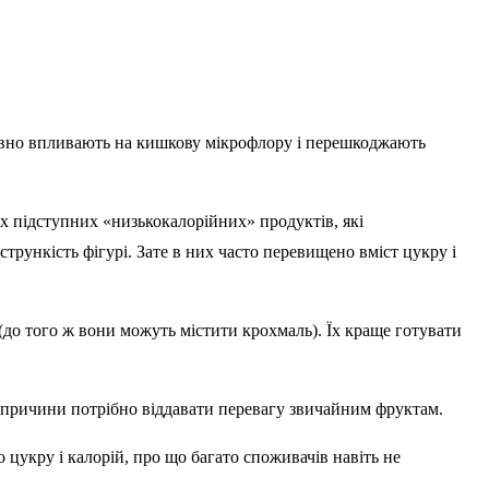
ативно впливають на кишкову мікрофлору і перешкоджають
ких підступних «низькокалорійних» продуктів, які
рункість фігурі. Зате в них часто перевищено вміст цукру і
(до того ж вони можуть містити крохмаль). Їх краще готувати
ї причини потрібно віддавати перевагу звичайним фруктам.
цукру і калорій, про що багато споживачів навіть не