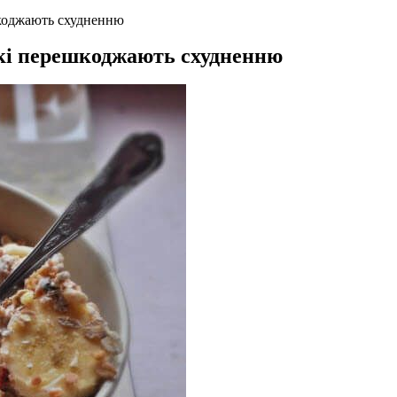
шкоджають схудненню
які перешкоджають схудненню