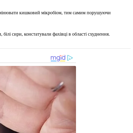
і змінювати кишковий мікробіом, тим самим порушуючи
 білі сири, констатували фахівці в області схуднення.