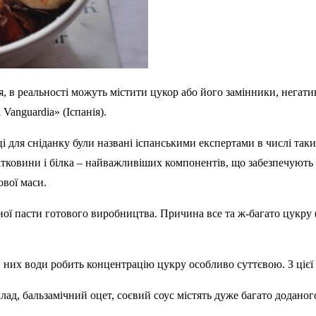
ня, в реальності можуть містити цукор або його замінники, нег
Vanguardia» (Іспанія).
вці для сніданку були названі іспанськими експертами в числі та
ковини і білка – найважливіших компонентів, що забезпечують ст
вої маси.
ної пасти готового виробництва. Причина все та ж-багато цукру 
в них води робить концентрацію цукру особливо суттєвою. З ціє
, бальзамічний оцет, соєвий соус містять дуже багато доданого 