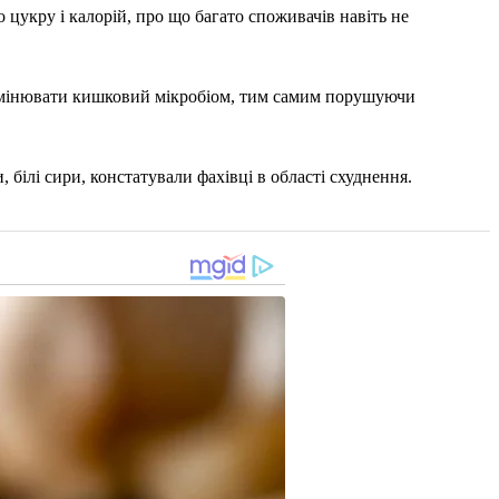
цукру і калорій, про що багато споживачів навіть не
і змінювати кишковий мікробіом, тим самим порушуючи
 білі сири, констатували фахівці в області схуднення.