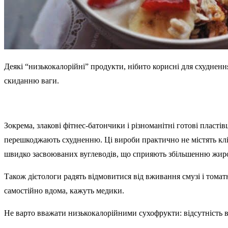
Деякі “низькокалорійні” продукти, нібито корисні для схуднен
скиданню ваги.
Зокрема, злакові фітнес-батончики і різноманітні готові пласті
перешкоджають схудненню. Ці вироби практично не містять кліт
швидко засвоюваних вуглеводів, що сприяють збільшенню жиро
Також дієтологи радять відмовитися від вживання смузі і томат
самостійно вдома, кажуть медики.
Не варто вважати низькокалорійними сухофрукти: відсутність 