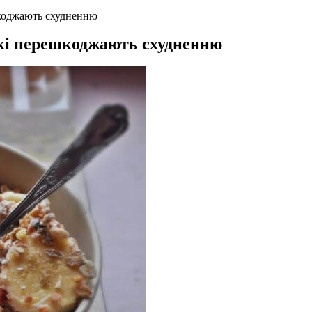
шкоджають схудненню
які перешкоджають схудненню