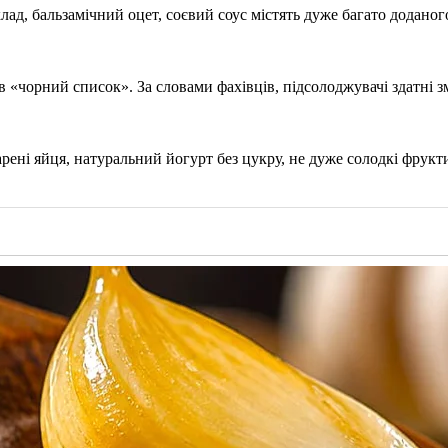
, бальзамічний оцет, соєвий соус містять дуже багато доданого 
 в «чорний список». За словами фахівців, підсолоджувачі здатн
ені яйця, натуральний йогурт без цукру, не дуже солодкі фрукти,