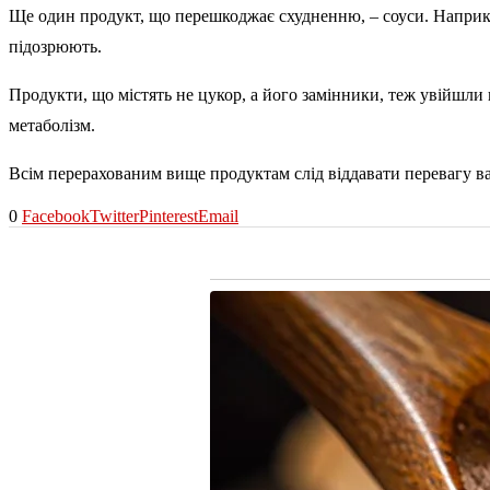
Ще один продукт, що перешкоджає схудненню, – соуси. Наприклад
підозрюють.
Продукти, що містять не цукор, а його замінники, теж увійшли
метаболізм.
Всім перерахованим вище продуктам слід віддавати перевагу вар
0
Facebook
Twitter
Pinterest
Email