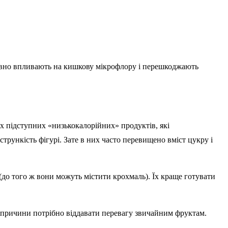
ативно впливають на кишкову мікрофлору і перешкоджають
ких підступних «низькокалорійних» продуктів, які
рункість фігурі. Зате в них часто перевищено вміст цукру і
(до того ж вони можуть містити крохмаль). Їх краще готувати
ї причини потрібно віддавати перевагу звичайним фруктам.