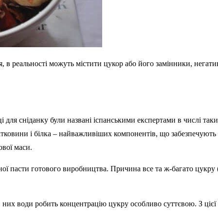
ня, в реальності можуть містити цукор або його замінники, нег
вці для сніданку були названі іспанськими експертами в числі та
ковини і білка – найважливіших компонентів, що забезпечують ст
вої маси.
ної пасти готового виробництва. Причина все та ж-багато цукру 
в них води робить концентрацію цукру особливо суттєвою. З ціє