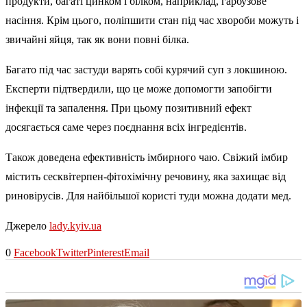
продукти, багаті цинком і білком, наприклад, гарбузове
насіння. Крім цього, поліпшити стан під час хвороби можуть і
звичайні яйця, так як вони повні білка.
Багато під час застуди варять собі курячий суп з локшиною.
Експерти підтвердили, що це може допомогти запобігти
інфекції та запалення. При цьому позитивний ефект
досягається саме через поєднання всіх інгредієнтів.
Також доведена ефективність імбирного чаю. Свіжий імбир
містить сесквітерпен-фітохімічну речовину, яка захищає від
риновірусів. Для найбільшої користі туди можна додати мед.
Джерело
lady.kyiv.ua
0
Facebook
Twitter
Pinterest
Email