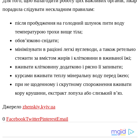
Для того, щоб налагодити роботу цих важливих органів, лікар
порадила слідувати нескладним правилам:
після пробудження на голодний шлунок пити воду
температурою трохи вище тіла;
обов’язково снідати;
мінімізувати в раціоні легкі вуглеводи, а також ретельно
стежити за вмістом жирів і клітковини в вживаної їжі;
вживати клітковину додатково і рясно її запивати;
курсами вживати теплу мінеральну воду перед їжею;
при не щоденному і скрутному спорожнення вживати
кору крушини, екстракт лопуха або слизький в’яз.
Джерело
zhenskiy.kyiv.ua
0
Facebook
Twitter
Pinterest
Email