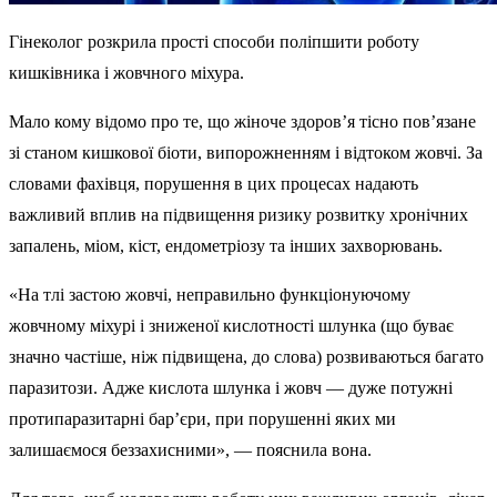
Гінеколог розкрила прості способи поліпшити роботу
кишківника і жовчного міхура.
Мало кому відомо про те, що жіноче здоров’я тісно пов’язане
зі станом кишкової біоти, випорожненням і відтоком жовчі. За
словами фахівця, порушення в цих процесах надають
важливий вплив на підвищення ризику розвитку хронічних
запалень, міом, кіст, ендометріозу та інших захворювань.
«На тлі застою жовчі, неправильно функціонуючому
жовчному міхурі і зниженої кислотності шлунка (що буває
значно частіше, ніж підвищена, до слова) розвиваються багато
паразитози. Адже кислота шлунка і жовч — дуже потужні
протипаразитарні бар’єри, при порушенні яких ми
залишаємося беззахисними», — пояснила вона.