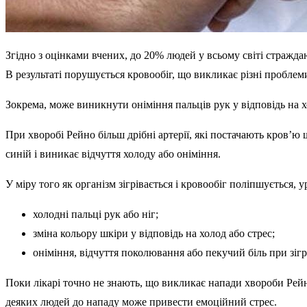
Згідно з оцінками вчених, до 20% людей у всьому світі стражда
В результаті порушується кровообіг, що викликає різні проблем
Зокрема, може виникнути оніміння пальців рук у відповідь на хо
При хворобі Рейно більш дрібні артерії, які постачають кров’ю 
синій і виникає відчуття холоду або оніміння.
У міру того як організм зігрівається і кровообіг поліпшується
холодні пальці рук або ніг;
зміна кольору шкіри у відповідь на холод або стрес;
оніміння, відчуття поколювання або пекучий біль при зігр
Поки лікарі точно не знають, що викликає напади хвороби Рей
деяких людей до нападу може привести емоційний стрес.