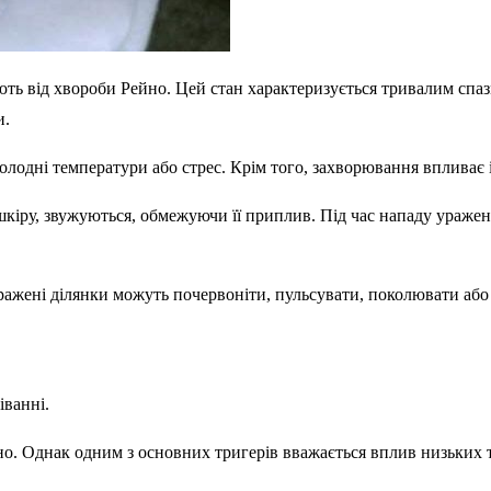
ють від хвороби Рейно. Цей стан характеризується тривалим спазмо
и.
лодні температури або стрес. Крім того, захворювання впливає і 
шкіру, звужуються, обмежуючи її приплив. Під час нападу уражені
, уражені ділянки можуть почервоніти, пульсувати, поколювати аб
іванні.
но. Однак одним з основних тригерів вважається вплив низьких 