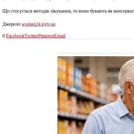
Що стосується методів лікування, то вони бувають як консерва
Джерело
woman24.kyiv.ua
0
Facebook
Twitter
Pinterest
Email