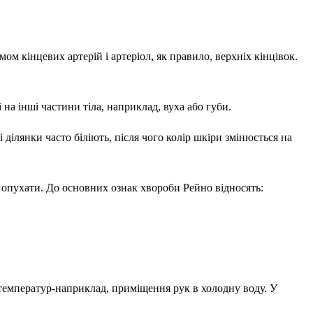
м кінцевих артерій і артеріол, як правило, верхніх кінцівок.
на інші частини тіла, наприклад, вуха або губи.
 ділянки часто біліють, після чого колір шкіри змінюється на
о опухати. До основних ознак хвороби Рейно відносять:
температур-наприклад, приміщення рук в холодну воду. У