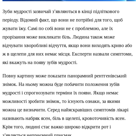
Зуби мудрості зазвичай з’являються в кінці підліткового
періоду. Відомий факт, що вони не потрібні для того, щоб
жувати їжу. Самі по собі вони не є проблемою, але їх
прорізання може викликати біль. Людина також може
відчувати хворобливі відчуття, якщо вони виходять криво або
ж в щелепи для них немає місця. Експерти назвали симптоми,
які вкажуть на появу зубів мудрості.
Повну картину може показати панорамний рентгенівський
знімок. На ньому можна буде побачити положення зубів
мудрості і спрогнозувати терміни їх появи. Якщо немає
можливості зробити знімок, то існують ознаки, за якими
можна це визначити. Серед найяскравіших симптомів лікарі
називають набряк ясен, біль в щелепі, кровоточивість ясен.
Крім того, людині стає важко широко відкрити рот і
з’являється неприємний присмак.