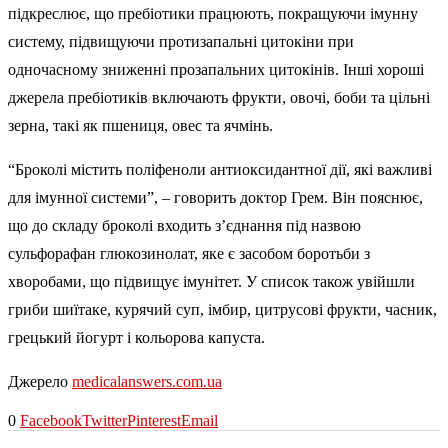
підкреслює, що пребіотики працюють, покращуючи імунну
систему, підвищуючи протизапальні цитокіни при
одночасному зниженні прозапальних цитокінів. Інші хороші
джерела пребіотиків включають фрукти, овочі, боби та цільні
зерна, такі як пшениця, овес та ячмінь.
“Броколі містить поліфеноли антиоксидантної дії, які важливі
для імунної системи”, – говорить доктор Грем. Він пояснює,
що до складу броколі входить з’єднання під назвою
сульфорафан глюкозинолат, яке є засобом боротьби з
хворобами, що підвищує імунітет. У список також увійшли
гриби шиїтаке, курячий суп, імбир, цитрусові фрукти, часник,
грецький йогурт і кольорова капуста.
Джерело
medicalanswers.com.ua
0
Facebook
Twitter
Pinterest
Email