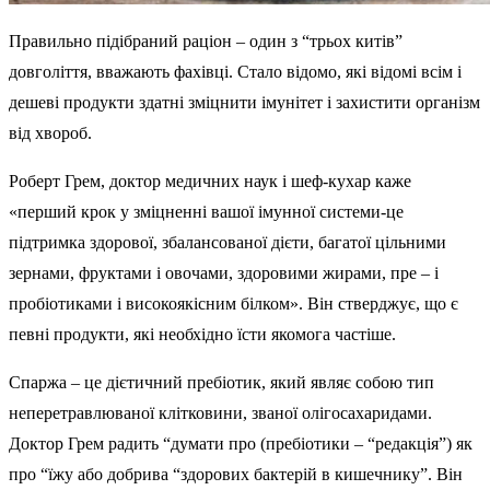
Правильно підібраний раціон – один з “трьох китів”
довголіття, вважають фахівці. Стало відомо, які відомі всім і
дешеві продукти здатні зміцнити імунітет і захистити організм
від хвороб.
Роберт Грем, доктор медичних наук і шеф-кухар каже
«перший крок у зміцненні вашої імунної системи-це
підтримка здорової, збалансованої дієти, багатої цільними
зернами, фруктами і овочами, здоровими жирами, пре – і
пробіотиками і високоякісним білком». Він стверджує, що є
певні продукти, які необхідно їсти якомога частіше.
Спаржа – це дієтичний пребіотик, який являє собою тип
неперетравлюваної клітковини, званої олігосахаридами.
Доктор Грем радить “думати про (пребіотики – “редакція”) як
про “їжу або добрива “здорових бактерій в кишечнику”. Він