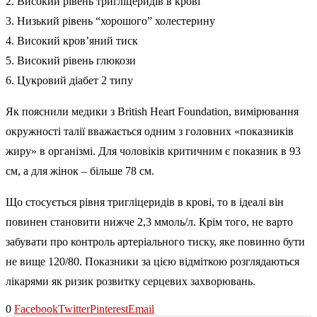
2. Високий рівень тригліцеридів в крові
3. Низький рівень “хорошого” холестерину
4. Високий кров’яний тиск
5. Високий рівень глюкози
6. Цукровий діабет 2 типу
Як пояснили медики з British Heart Foundation, вимірювання
окружності талії вважається одним з головних «показників
жиру» в організмі. Для чоловіків критичним є показник в 93
см, а для жінок – більше 78 см.
Що стосується рівня тригліцеридів в крові, то в ідеалі він
повинен становити нижче 2,3 ммоль/л. Крім того, не варто
забувати про контроль артеріального тиску, яке повинно бути
не вище 120/80. Показники за цією відміткою розглядаються
лікарями як ризик розвитку серцевих захворювань.
0
Facebook
Twitter
Pinterest
Email