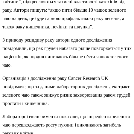
клітини”, підкреслюються захисні властивості катехінів від
раку. Автори пишуть: “якщо пити більше 10 чашок зеленого
чаю на день, це буде гарною профілактикою раку легенів, а
також раку кишечника, печінки та шлунка”.
З приводу рецидиву раку автори одного дослідження
повідомили, що рак грудей набагато рідше повторюється у тих
пацієнтів, які щодня випивають більше п’яти чашок зеленого
чаю.
Організація з дослідження раку Cancer Research UK
повідомляє, що за даними лабораторних досліджень, екстракт
зеленого чаю також знижує ризик захворювання раком грудей,
простати і кишечника.
Лабораторні експерименти показали, що інгредієнти зеленого
чаю перешкоджають росту пухлин і викликають загибель
ракових клітин.