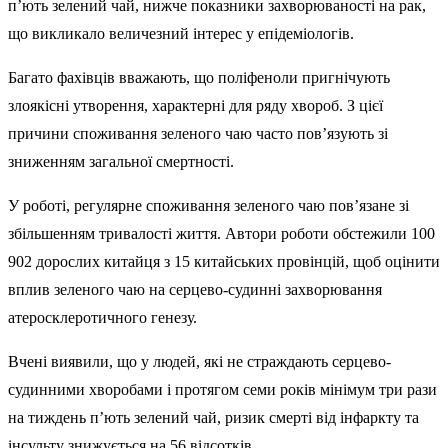
п’ють зелений чай, нижче показники захворюваності на рак,
що викликало величезний інтерес у епідеміологів.
Багато фахівців вважають, що поліфеноли пригнічують
злоякісні утворення, характерні для ряду хвороб. З цієї
причини споживання зеленого чаю часто пов’язують зі
зниженням загальної смертності.
У роботі, регулярне споживання зеленого чаю пов’язане зі
збільшенням тривалості життя. Автори роботи обстежили 100
902 дорослих китайця з 15 китайських провінцій, щоб оцінити
вплив зеленого чаю на серцево-судинні захворювання
атеросклеротичного генезу.
Вчені виявили, що у людей, які не страждають серцево-
судинними хворобами і протягом семи років мінімум три рази
на тиждень п’ють зелений чай, ризик смерті від інфаркту та
інсульту знижується на 56 відсотків.