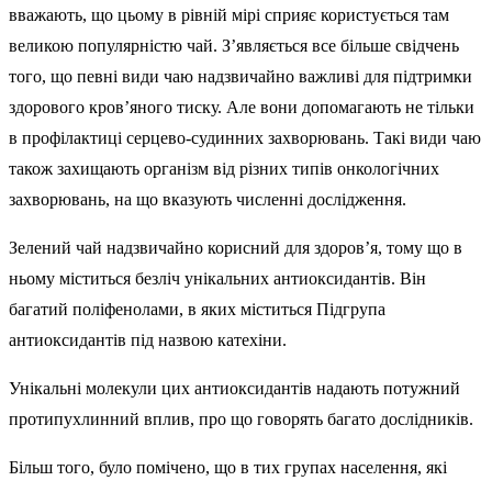
вважають, що цьому в рівній мірі сприяє користується там
великою популярністю чай. З’являється все більше свідчень
того, що певні види чаю надзвичайно важливі для підтримки
здорового кров’яного тиску. Але вони допомагають не тільки
в профілактиці серцево-судинних захворювань. Такі види чаю
також захищають організм від різних типів онкологічних
захворювань, на що вказують численні дослідження.
Зелений чай надзвичайно корисний для здоров’я, тому що в
ньому міститься безліч унікальних антиоксидантів. Він
багатий поліфенолами, в яких міститься Підгрупа
антиоксидантів під назвою катехіни.
Унікальні молекули цих антиоксидантів надають потужний
протипухлинний вплив, про що говорять багато дослідників.
Більш того, було помічено, що в тих групах населення, які