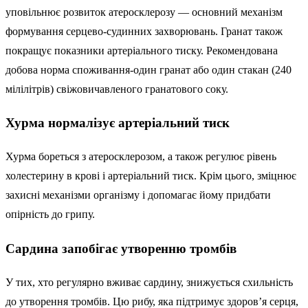
уповільнює розвиток атеросклерозу — основний механізм
формування серцево-судинних захворювань. Гранат також
покращує показники артеріального тиску. Рекомендована
добова норма споживання-один гранат або один стакан (240
мілілітрів) свіжовичавленого гранатового соку.
Хурма нормалізує артеріальний тиск
Хурма бореться з атеросклерозом, а також регулює рівень
холестерину в крові і артеріальний тиск. Крім цього, зміцнює
захисні механізми організму і допомагає йому придбати
опірність до грипу.
Сардина запобігає утворенню тромбів
У тих, хто регулярно вживає сардину, знижується схильність
до утворення тромбів. Цю рибу, яка підтримує здоров’я серця,