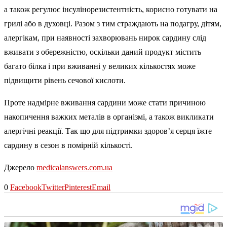
а також регулює інсулінорезистентність, корисно готувати на
грилі або в духовці. Разом з тим страждають на подагру, дітям,
алергікам, при наявності захворювань нирок сардину слід
вживати з обережністю, оскільки даний продукт містить
багато білка і при вживанні у великих кількостях може
підвищити рівень сечової кислоти.
Проте надмірне вживання сардини може стати причиною
накопичення важких металів в організмі, а також викликати
алергічні реакції. Так що для підтримки здоров’я серця їжте
сардину в сезон в помірній кількості.
Джерело
medicalanswers.com.ua
0
Facebook
Twitter
Pinterest
Email