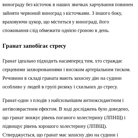
винограду без кісточок в наших звичках харчування повинен
зайняти червоний виноград з кісточками. З іншого боку,
враховуючи цукор, що міститься у винограді, його
споживання слід обмежити однією гроною в день.
Гранат запобігає стресу
Гранат ідеально підходить насамперед тим, хто страждає
серцевими захворюваннями і високим артеріальним тиском.
Речовини в складі граната мають захисну дію на судини
особливо у людей в групі ризику і схильних до стресу.
Гранат-один з плодів з найсильнішим антиоксидантним і
антівозврастним ефектом. В ході досліджень було доведено,
що гранат знижує рівень поганого холестерину (ЛПНЩ) і
підвищує рівень хорошого холестерину (ЛПВЩ).
Стверджується, що гранат має захисну дію на судини і