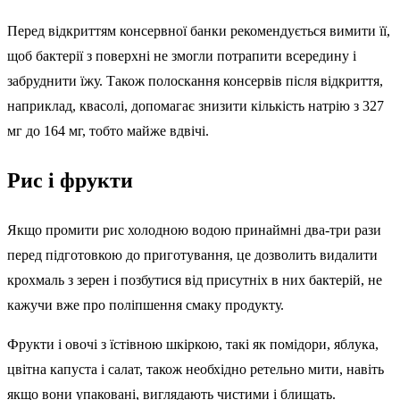
Перед відкриттям консервної банки рекомендується вимити її,
щоб бактерії з поверхні не змогли потрапити всередину і
забруднити їжу. Також полоскання консервів після відкриття,
наприклад, квасолі, допомагає знизити кількість натрію з 327
мг до 164 мг, тобто майже вдвічі.
Рис і фрукти
Якщо промити рис холодною водою принаймні два-три рази
перед підготовкою до приготування, це дозволить видалити
крохмаль з зерен і позбутися від присутніх в них бактерій, не
кажучи вже про поліпшення смаку продукту.
Фрукти і овочі з їстівною шкіркою, такі як помідори, яблука,
цвітна капуста і салат, також необхідно ретельно мити, навіть
якщо вони упаковані, виглядають чистими і блищать.