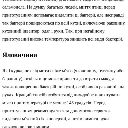
сальмонела. На думку багатьох людей, миття птиці перед
приготуванням допомагає видалити ці бактерії, але насправді
так бактерії поширюються по всій кухні, включаючи раковину,
кухонний інвентар, одяг і руки. Так, при негайному
приготуванні висока температура знищить всі види бактерій.
Яловичина
Як і курка, не слід мити свіже м’ясо (яловичину, телятину або
баранину), оскільки це може привести до втрати смаку, а
також поширенню бактерій по кухні, особливо в раковині і на
руках. Кращий спосіб позбутися від них-добре приготувати
м’ясо при температурі не менше 145 градусів. Перед
приготуванням рекомендується за допомогою серветок
видалити м’ясний сік з поверхні, а потім вимити руки
гарячою водою з милом.