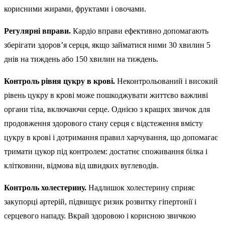
корисними жирами, фруктами і овочами.
Регулярні вправи.
Кардіо вправи ефективно допомагають
зберігати здоров’я серця, якщо займатися ними 30 хвилин 5
днів на тиждень або 150 хвилин на тиждень.
Контроль рівня цукру в крові.
Неконтрольований і високий
рівень цукру в крові може пошкоджувати життєво важливі
органи тіла, включаючи серце. Однією з кращих звичок для
продовження здорового стану серця є відстеження вмісту
цукру в крові і дотримання правил харчування, що допомагає
тримати цукор під контролем: достатнє споживання білка і
клітковини, відмова від швидких вуглеводів.
Контроль холестерину.
Надлишок холестерину сприяє
закупорці артерій, підвищує ризик розвитку гіпертонії і
серцевого нападу. Вкрай здоровою і корисною звичкою