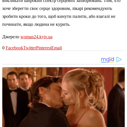
викликати широкий спектр серцевих захворювань. Тим, хто
хоче зберегти своє серце здоровим, лікарі рекомендують
зробити кроки до того, щоб кинути палити, або взагалі не
починати, якщо людина не курить.
Джерело
woman24.kyiv.ua
0
Facebook
Twitter
Pinterest
Email