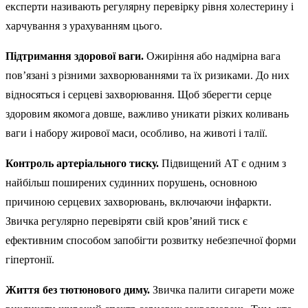
експерти називають регулярну перевірку рівня холестерину і
харчування з урахуванням цього.
Підтримання здорової ваги.
Ожиріння або надмірна вага
пов’язані з різними захворюваннями та їх ризиками. До них
відносяться і серцеві захворювання. Щоб зберегти серце
здоровим якомога довше, важливо уникати різких коливань
ваги і набору жирової маси, особливо, на животі і талії.
Контроль артеріального тиску.
Підвищений АТ є одним з
найбільш поширених судинних порушень, основною
причиною серцевих захворювань, включаючи інфаркти.
Звичка регулярно перевіряти свій кров’яний тиск є
ефективним способом запобігти розвитку небезпечної форми
гіпертонії.
Життя без тютюнового диму.
Звичка палити сигарети може