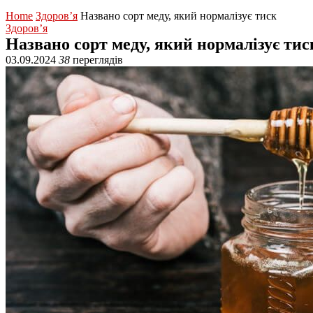
Home
Здоров’я
Названо сорт меду, який нормалізує тиск
Здоров’я
Названо сорт меду, який нормалізує тис
03.09.2024
38
переглядів