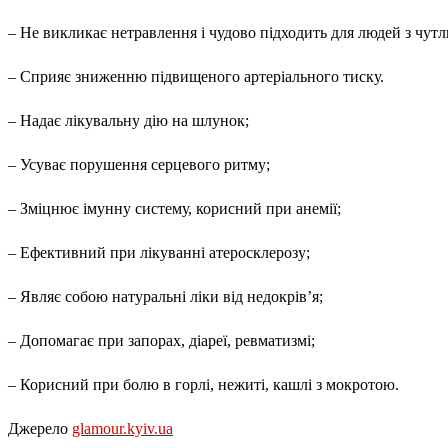
– Не викликає нетравлення і чудово підходить для людей з чу
– Сприяє зниженню підвищеного артеріального тиску.
– Надає лікувальну дію на шлунок;
– Усуває порушення серцевого ритму;
– Зміцнює імунну систему, корисний при анемії;
– Ефективний при лікуванні атеросклерозу;
– Являє собою натуральні ліки від недокрів’я;
– Допомагає при запорах, діареї, ревматизмі;
– Корисний при болю в горлі, нежиті, кашлі з мокротою.
Джерело
glamour.kyiv.ua