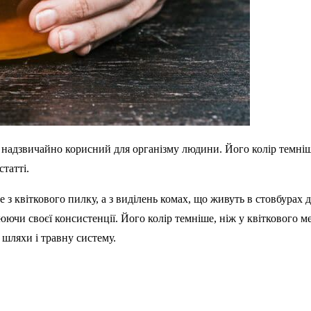
надзвичайно корисний для організму людини. Його колір темніше,
статті.
 квіткового пилку, а з виділень комах, що живуть в стовбурах де
нюючи своєї консистенції. Його колір темніше, ніж у квіткового м
 шляхи і травну систему.