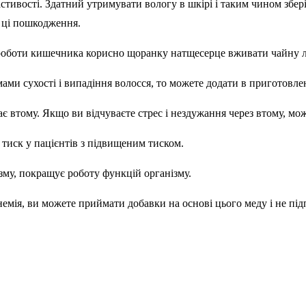
тивості. Здатний утримувати вологу в шкірі і таким чином збері
 ці пошкодження.
роботи кишечника корисно щоранку натщесерце вживати чайну л
ми сухості і випадіння волосся, то можете додати в приготовлен
ає втому. Якщо ви відчуваєте стрес і нездужання через втому, мо
 тиск у пацієнтів з підвищеним тиском.
зму, покращує роботу функцій організму.
емія, ви можете приймати добавки на основі цього меду і не пі