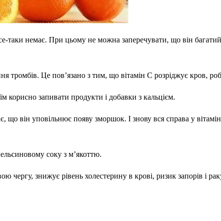
се-таки немає. При цьому не можна заперечувати, що він багати
я тромбів. Це пов’язано з тим, що вітамін С розріджує кров, роб
їм корисно запивати продукти і добавки з кальцієм.
, що він уповільнює появу зморшок. І знову вся справа у вітамін
пельсиновому соку з м’якоттю.
свою чергу, знижує рівень холестерину в крові, ризик запорів і р