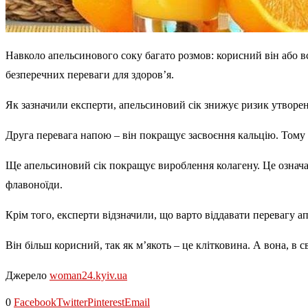
Навколо апельсинового соку багато розмов: корисний він або в
безперечних переваги для здоров’я.
Як зазначили експерти, апельсиновий сік знижує ризик утворенн
Друга перевага напою – він покращує засвоєння кальцію. Тому 
Ще апельсиновий сік покращує вироблення колагену. Це означає
флавоноїди.
Крім того, експерти відзначили, що варто віддавати перевагу а
Він більш корисний, так як м’якоть – це клітковина. А вона, в 
Джерело
woman24.kyiv.ua
0
Facebook
Twitter
Pinterest
Email