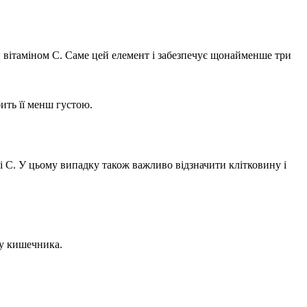
й вітаміном С. Саме цей елемент і забезпечує щонайменше три
ить її менш густою.
і С. У цьому випадку також важливо відзначити клітковину і
аку кишечника.