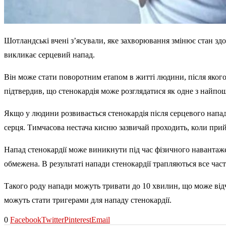
Шотландські вчені з’ясували, яке захворювання змінює стан здо
викликає серцевий напад.
Він може стати поворотним етапом в житті людини, після якого
підтвердив, що стенокардія може розглядатися як одне з найпо
Якщо у людини розвивається стенокардія після серцевого напад
серця. Тимчасова нестача кисню зазвичай проходить, коли при
Напад стенокардії може виникнути під час фізичного навантажен
обмежена. В результаті напади стенокардії трапляються все час
Такого роду напади можуть тривати до 10 хвилин, що може відчу
можуть стати тригерами для нападу стенокардії.
0
Facebook
Twitter
Pinterest
Email