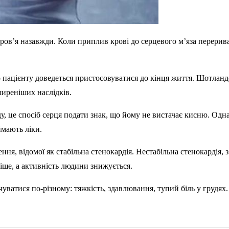
ров’я назавжди. Коли приплив крові до серцевого м’яза перерива
 пацієнту доведеться пристосовуватися до кінця життя. Шотланд
ширеніших наслідків.
у, це спосіб серця подати знак, що йому не вистачає кисню. Од
ймають ліки.
ня, відомої як стабільна стенокардія. Нестабільна стенокардія, 
тіше, а активність людини знижується.
ватися по-різному: тяжкість, здавлювання, тупий біль у грудях. 