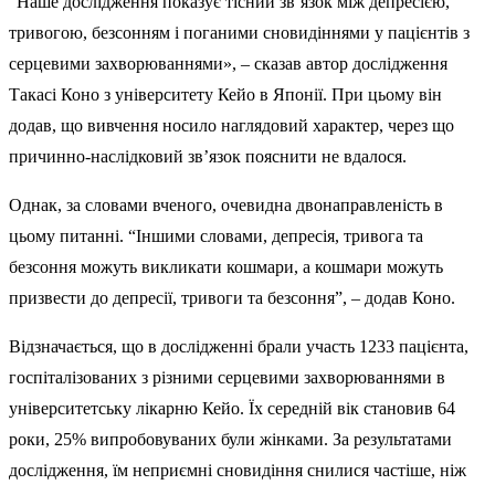
“Наше дослідження показує тісний зв’язок між депресією,
тривогою, безсонням і поганими сновидіннями у пацієнтів з
серцевими захворюваннями», – сказав автор дослідження
Такасі Коно з університету Кейо в Японії. При цьому він
додав, що вивчення носило наглядовий характер, через що
причинно-наслідковий зв’язок пояснити не вдалося.
Однак, за словами вченого, очевидна двонаправленість в
цьому питанні. “Іншими словами, депресія, тривога та
безсоння можуть викликати кошмари, а кошмари можуть
призвести до депресії, тривоги та безсоння”, – додав Коно.
Відзначається, що в дослідженні брали участь 1233 пацієнта,
госпіталізованих з різними серцевими захворюваннями в
університетську лікарню Кейо. Їх середній вік становив 64
роки, 25% випробовуваних були жінками. За результатами
дослідження, їм неприємні сновидіння снилися частіше, ніж