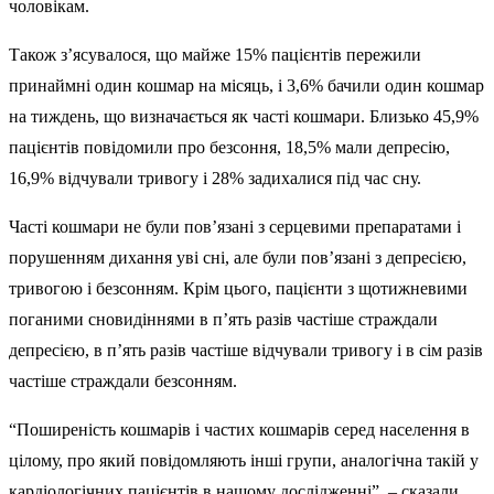
чоловікам.
Також з’ясувалося, що майже 15% пацієнтів пережили
принаймні один кошмар на місяць, і 3,6% бачили один кошмар
на тиждень, що визначається як часті кошмари. Близько 45,9%
пацієнтів повідомили про безсоння, 18,5% мали депресію,
16,9% відчували тривогу і 28% задихалися під час сну.
Часті кошмари не були пов’язані з серцевими препаратами і
порушенням дихання уві сні, але були пов’язані з депресією,
тривогою і безсонням. Крім цього, пацієнти з щотижневими
поганими сновидіннями в п’ять разів частіше страждали
депресією, в п’ять разів частіше відчували тривогу і в сім разів
частіше страждали безсонням.
“Поширеність кошмарів і частих кошмарів серед населення в
цілому, про який повідомляють інші групи, аналогічна такій у
кардіологічних пацієнтів в нашому дослідженні”, – сказали