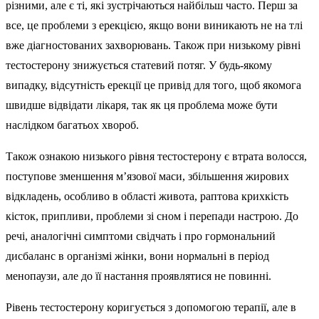
різними, але є ті, які зустрічаються найбільш часто. Перш за
все, це проблеми з ерекцією, якщо вони виникають не на тлі
вже діагностованих захворювань. Також при низькому рівні
тестостерону знижується статевий потяг. У будь-якому
випадку, відсутність ерекції це привід для того, щоб якомога
швидше відвідати лікаря, так як ця проблема може бути
наслідком багатьох хвороб.
Також ознакою низького рівня тестостерону є втрата волосся,
поступове зменшення м’язової маси, збільшення жирових
відкладень, особливо в області живота, раптова крихкість
кісток, припливи, проблеми зі сном і перепади настрою. До
речі, аналогічні симптоми свідчать і про гормональний
дисбаланс в організмі жінки, вони нормальні в період
менопаузи, але до її настання проявлятися не повинні.
Рівень тестостерону коригується з допомогою терапії, але в