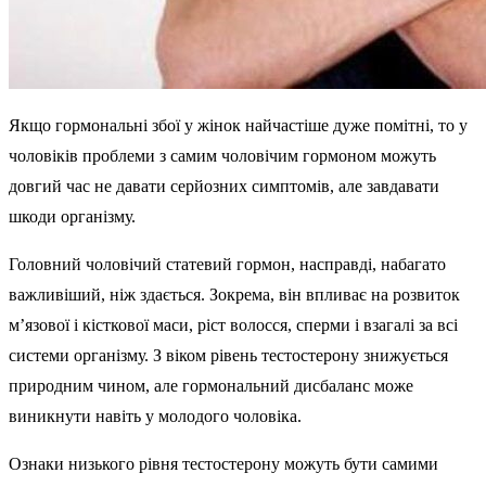
Якщо гормональні збої у жінок найчастіше дуже помітні, то у
чоловіків проблеми з самим чоловічим гормоном можуть
довгий час не давати серйозних симптомів, але завдавати
шкоди організму.
Головний чоловічий статевий гормон, насправді, набагато
важливіший, ніж здається. Зокрема, він впливає на розвиток
м’язової і кісткової маси, ріст волосся, сперми і взагалі за всі
системи організму. З віком рівень тестостерону знижується
природним чином, але гормональний дисбаланс може
виникнути навіть у молодого чоловіка.
Ознаки низького рівня тестостерону можуть бути самими