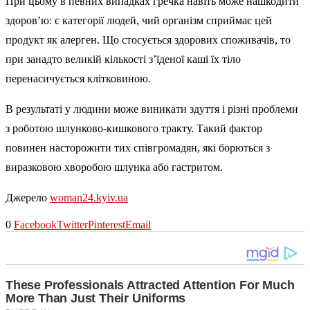
При цьому в певних випадках гречка навіть може нашкодити
здоров’ю: є категорії людей, чий організм сприймає цей
продукт як алерген. Що стосується здорових споживачів, то
при занадто великій кількості з’їденої каші їх тіло
перенасичується клітковиною.
В результаті у людини може виникати здуття і різні проблеми
з роботою шлунково-кишкового тракту. Такий фактор
повинен насторожити тих співгромадян, які борються з
виразковою хворобою шлунка або гастритом.
Джерело
woman24.kyiv.ua
0
Facebook
Twitter
Pinterest
Email