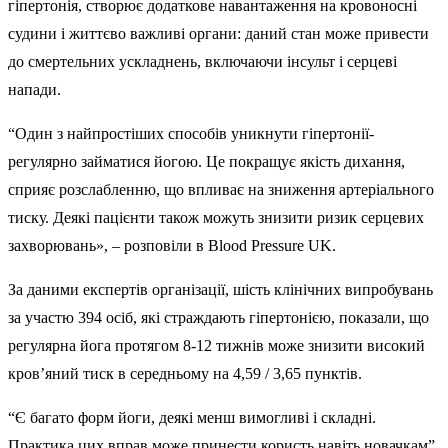
гіпертонія, створює додаткове навантаження на кровоносні
судини і життєво важливі органи: даний стан може привести
до смертельних ускладнень, включаючи інсульт і серцеві
напади.
“Один з найпростіших способів уникнути гіпертонії-
регулярно займатися йогою. Це покращує якість дихання,
сприяє розслабленню, що впливає на зниження артеріального
тиску. Деякі пацієнти також можуть знизити ризик серцевих
захворювань», – розповіли в Blood Pressure UK.
За даними експертів організації, шість клінічних випробувань
за участю 394 осіб, які страждають гіпертонією, показали, що
регулярна йога протягом 8-12 тижнів може знизити високий
кров’яний тиск в середньому на 4,59 / 3,65 пунктів.
“Є багато форм йоги, деякі менш вимогливі і складні.
Практика цих вправ може принести користь навіть новачкам”,