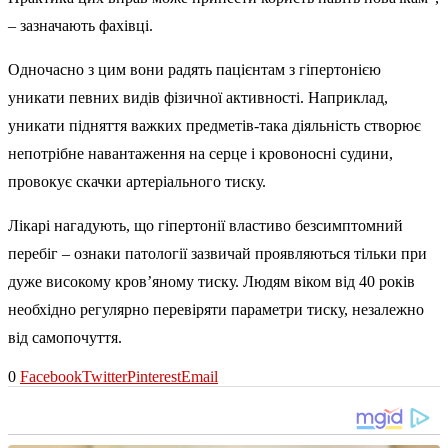
– зазначають фахівці.
Одночасно з цим вони радять пацієнтам з гіпертонією
уникати певних видів фізичної активності. Наприклад,
уникати підняття важких предметів-така діяльність створює
непотрібне навантаження на серце і кровоносні судини,
провокує скачки артеріального тиску.
Лікарі нагадують, що гіпертонії властиво безсимптомний
перебіг – ознаки патології зазвичай проявляються тільки при
дуже високому кров’яному тиску. Людям віком від 40 років
необхідно регулярно перевіряти параметри тиску, незалежно
від самопочуття.
0
Facebook
Twitter
Pinterest
Email