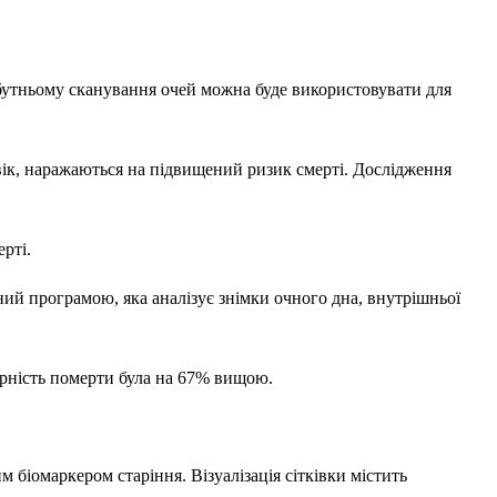
йбутньому сканування очей можна буде використовувати для
ий вік, наражаються на підвищений ризик смерті. Дослідження
рті.
ний програмою, яка аналізує знімки очного дна, внутрішньої
вірність померти була на 67% вищою.
м біомаркером старіння. Візуалізація сітківки містить