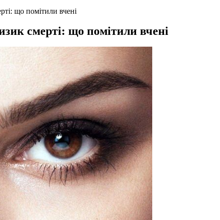
рті: що помітили вчені
зик смерті: що помітили вчені