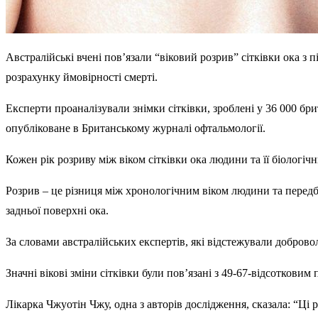
Австралійські вчені пов’язали “віковий розрив” сітківки ока
розрахунку ймовірності смерті.
Експерти проаналізували знімки сітківки, зроблені у 36 000 бри
опубліковане в Британському журналі офтальмології.
Кожен рік розриву між віком сітківки ока людини та її біологіч
Розрив – це різниця між хронологічним віком людини та передба
задньої поверхні ока.
За словами австралійських експертів, які відстежували доброво
Значні вікові зміни сітківки були пов’язані з 49-67-відсотковим
Лікарка Чжуотін Чжу, одна з авторів дослідження, сказала: “Ці 