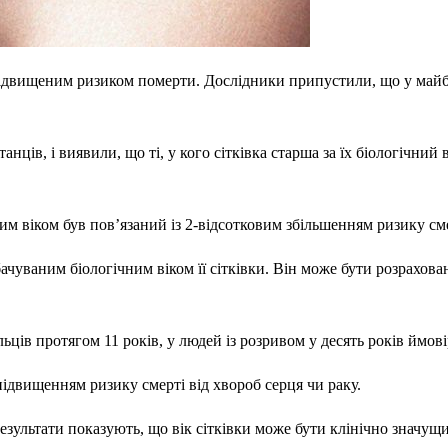
 з підвищеним ризиком померти. Дослідники припустили, що у ма
танців, і виявили, що ті, у кого сітківка старша за їх біологічн
ним віком був пов’язаний із 2-відсотковим збільшенням ризику сме
чуваним біологічним віком її сітківки. Він може бути розрахова
льців протягом 11 років, у людей із розривом у десять років ймо
 підвищенням ризику смерті від хвороб серця чи раку.
результати показують, що вік сітківки може бути клінічно значущи