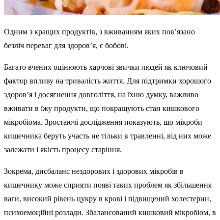
Одним з кращих продуктів, з вживанням яких пов’язано
безліч переваг для здоров’я, є бобові.
Багато вчених оцінюють харчові звички людей як ключовий
фактор впливу на тривалість життя. Для підтримки хорошого
здоров’я і досягнення довголіття, на їхню думку, важливо
вживати в їжу продукти, що покращують стан кишкового
мікробіома. Зростаючі дослідження показують, що мікроби
кишечника беруть участь не тільки в травленні, від них може
залежати і якість процесу старіння.
Зокрема, дисбаланс нездорових і здорових мікробів в
кишечнику може сприяти появі таких проблем як збільшення
ваги, високий рівень цукру в крові і підвищений холестерин,
психоемоційні розлади. Збалансований кишковий мікробіом, в