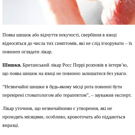
Поява шишок або відчуття пекучості, свербіння в язиці
відносяться до числа тих симптомів, які не слід ігнорувати – їх
повинен оглядати лікар.
Шишки.
Британський лікар Росс Перрі розповів в інтерв’ю,
що поява шишок на язиці не повинно залишатися без уваги.
“Незвичайні шишки в будь-якому місці рота повинні бути
перевірені стоматологом або терапевтом”, – зауважив експерт.
Лікар уточнив, що незвичайними є утворення, які не
проходять місяцями, особливо, кровоточать або піддаються
виразці.