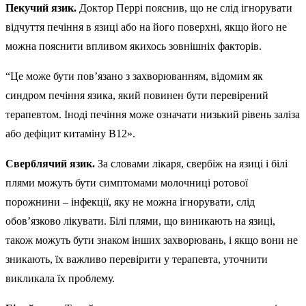
Пекучий язик.
Доктор Перрі пояснив, що не слід ігнорувати
відчуття печіння в язиці або на його поверхні, якщо його не
можна пояснити впливом якихось зовнішніх факторів.
“Це може бути пов’язано з захворюванням, відомим як
синдром печіння язика, який повинен бути перевірений
терапевтом. Іноді печіння може означати низький рівень заліза
або дефіцит китаміну B12».
Сверблячий язик.
За словами лікаря, свербіж на язиці і білі
плями можуть бути симптомами молочниці ротової
порожнини – інфекції, яку не можна ігнорувати, слід
обов’язково лікувати. Білі плями, що виникають на язиці,
також можуть бути знаком інших захворювань, і якщо вони не
зникають, їх важливо перевірити у терапевта, уточнити
викликала їх проблему.