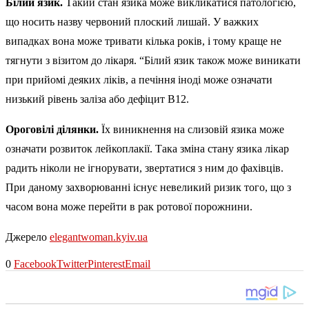
Білий язик.
Такий стан язика може викликатися патологією,
що носить назву червоний плоский лишай. У важких
випадках вона може тривати кілька років, і тому краще не
тягнути з візитом до лікаря. “Білий язик також може виникати
при прийомі деяких ліків, а печіння іноді може означати
низький рівень заліза або дефіцит B12.
Ороговілі ділянки.
Їх виникнення на слизовій язика може
означати розвиток лейкоплакії. Така зміна стану язика лікар
радить ніколи не ігнорувати, звертатися з ним до фахівців.
При даному захворюванні існує невеликий ризик того, що з
часом вона може перейти в рак ротової порожнини.
Джерело
elegantwoman.kyiv.ua
0
Facebook
Twitter
Pinterest
Email