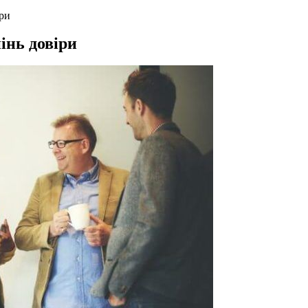
іри
інь довіри