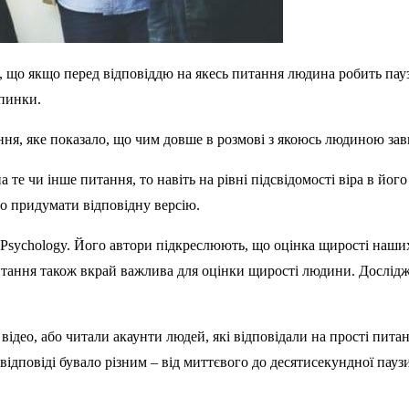
що якщо перед відповіддю на якесь питання людина робить паузу,
апинки.
ня, яке показало, що чим довше в розмові з якоюсь людиною зав
 те чи інше питання, то навіть на рівні підсвідомості віра в йог
о придумати відповідну версію.
cial Psychology. Його автори підкреслюють, що оцінка щирості на
питання також вкрай важлива для оцінки щирості людини. Дослідже
ідео, або читали акаунти людей, які відповідали на прості питанн
 відповіді бувало різним – від миттєвого до десятисекундної пау