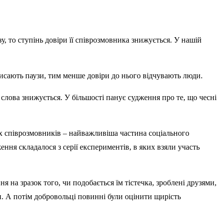
 то ступінь довіри її співрозмовника знижується. У нашій
исають паузи, тим менше довіри до нього відчувають люди.
о слова знижується. У більшості панує судження про те, що чесні
ших співрозмовників – найважливіша частина соціального
ння складалося з серії експериментів, в яких взяли участь
я на зразок того, чи подобається їм тістечка, зроблені друзями,
зи. А потім добровольці повинні були оцінити щирість