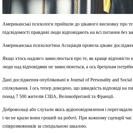
Американські психологи прийшли до цікавого висновку про те, 
підсвідомості правдиві люди відповідають на всі питання без з
Американська психологічна Асоціація провела цікаве досліджен
Якщо хтось надовго замислюється про те, як краще відповісти на
люди над відповідями не замислюються, а ось брехунам потрібн
Дані дослідження опубліковані в Journal of Personality and So
спілкування. І ось тепер доведено, що швидкість відповіді на 
понад 7 500 жителів США, Великобританії та Франції.
Добровольці або слухали якісь аудіоповідомлення і переглядали в
і чи не крали вони грошей на роботі. При кожному сценарії час
співрозмовників за спеціальною шкалою.