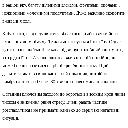
в раціон їжу, багату цільними злаками, фруктами, овочами і
нежирними молочними продуктами. Дуже важливо скоротити
вживання солі.
Крім цього, слід відмовитися від алкоголю або звести його
вживання до мінімуму. Те ж саме стосується і кофеїну. Однак
тут є нюанс: найчастіше кава підвищує кров’яний тиск у тих,
хто рідко її п’є. А якщо людина вживає напій постійно, це
може і не позначитися на рівні кров’яного тиску. Щоб
дізнатися, як кава впливає на цей показник, потрібно
виміряти тиск до і через 30 хвилин після вживання напою.
Останнім ключовим заходом по боротьбі з високим кров’яним
тиском є зниження рівня стресу. Вчені радять частіше
розслаблятися і не приймати близько до серця всі негативні
ситуації.