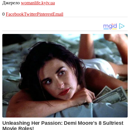
Джерело
womanlife.kyiv.ua
0
Facebook
Twitter
Pinterest
Email