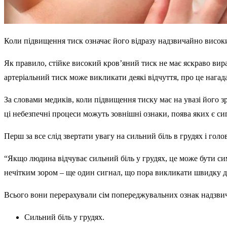
Коли підвищення тиск означає його відразу надзвичайно високи
Як правило, стійке високий кров’яний тиск не має яскраво в
артеріальний тиск може викликати деякі відчуття, про це нагад
За словами медиків, коли підвищення тиску має на увазі його 
ці небезпечні процеси можуть зовнішні ознаки, поява яких є с
Перш за все слід звертати увагу на сильний біль в грудях і голов
“Якщо людина відчуває сильний біль у грудях, це може бути си
нечітким зором – ще один сигнал, що пора викликати швидку д
Всього вони перерахували сім попереджувальних ознак надзвич
Сильний біль у грудях.