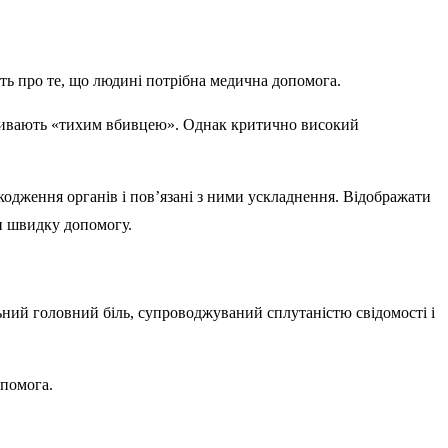
ть про те, що людині потрібна медична допомога.
називають «тихим вбивцею». Однак критично високий
кодження органів і пов’язані з ними ускладнення. Відображати
ти швидку допомогу.
ьний головний біль, супроводжуваний сплутаністю свідомості і
опомога.