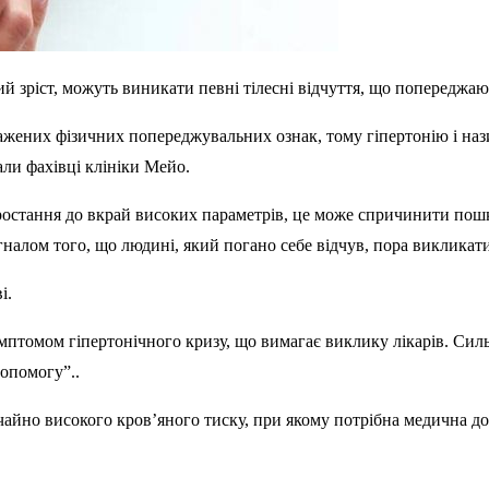
й зріст, можуть виникати певні тілесні відчуття, що попереджаю
иражених фізичних попереджувальних ознак, тому гіпертонію і 
али фахівці клініки Мейо.
зростання до вкрай високих параметрів, це може спричинити пош
игналом того, що людині, який погано себе відчув, пора виклика
і.
мптомом гіпертонічного кризу, що вимагає виклику лікарів. Сил
опомогу”..
айно високого кров’яного тиску, при якому потрібна медична д