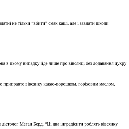
датні не тільки “вбити” смак каші, але і завдати шкоди
ова в цьому випадку йде лише про вівсянці без додавання цукру
о приправте вівсянку какао-порошком, горіховим маслом,
 дієтолог Меган Берд. “Ці два інгредієнти роблять вівсянку