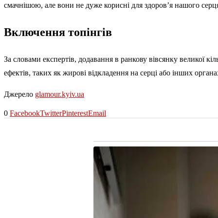
смачнішою, але вони не дуже корисні для здоров’я нашого серця 
Включення топінгів
За словами експертів, додавання в ранкову вівсянку великої к
ефектів, таких як жирові відкладення на серці або інших органа
Джерело
glamour.kyiv.ua
0
Facebook
Twitter
Pinterest
Email