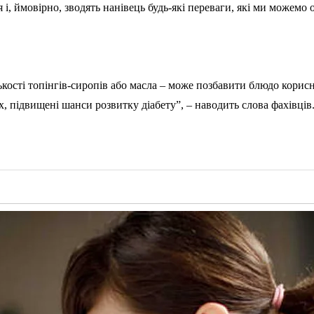
і, ймовірно, зводять нанівець будь-які переваги, які ми можемо 
ількості топінгів-сиропів або масла – може позбавити блюдо кор
х, підвищені шанси розвитку діабету”, – наводить слова фахівців