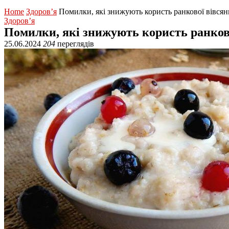
Home
Здоров’я
Помилки, які знижують користь ранкової вівсян
Здоров’я
Помилки, які знижують користь ранково
25.06.2024
204
переглядів