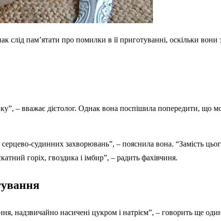
к слід пам’ятати про помилки в її приготуванні, оскільки вони з
ку”, – вважає дієтолог. Однак вона поспішила попередити, що м
ерцево-судинних захворювань”, – пояснила вона. “Замість цьог
катний горіх, гвоздика і імбир”, – радить фахівчиня.
тування
ня, надзвичайно насичені цукром і натрієм”, – говорить ще один