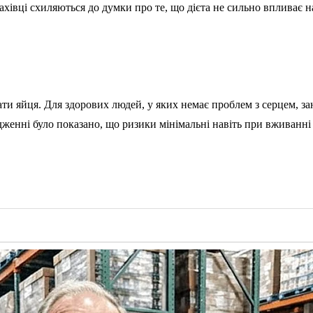
ахівці схиляються до думки про те, що дієта не сильно впливає н
и яйця. Для здорових людей, у яких немає проблем з серцем, зана
дженні було показано, що ризики мінімальні навіть при вживанн