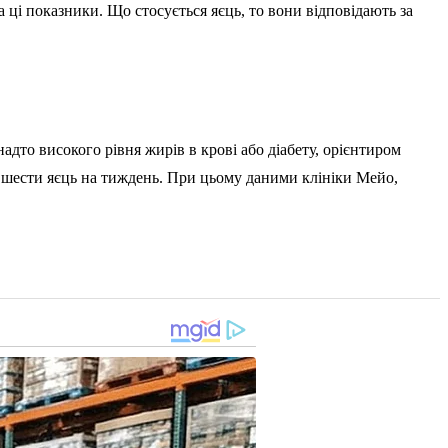
а ці показники. Що стосується яєць, то вони відповідають за
дто високого рівня жирів в крові або діабету, орієнтиром
і шести яєць на тиждень. При цьому даними клініки Мейо,