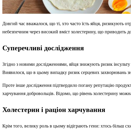
Довгий час вважалося, що ті, хто часто їсть яйця, ризикують о
небезпечним через високий вміст холестерину, що приводить до
Суперечливі дослідження
Згідно з новими дослідженнями, яйця знижують ризик інсульту т
Виявилося, що в цьому випадку ризик серцевих захворювань зни
Проте інше дослідження підтвердило погану репутацію продукту.
харчування добровольців. Відомо, що рівень холестерину можна 
Холестерин і раціон харчування
Крім того, велику роль в цьому відіграють гени: хтось більш сх