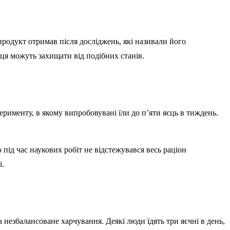
продукт отримав після досліджень, які називали його
ця можуть захищати від подібних станів.
ерименту, в якому випробовувані їли до п’яти яєць в тиждень.
під час наукових робіт не відстежувався весь раціон
і.
а незбалансоване харчування. Деякі люди їдять три яєчні в день,