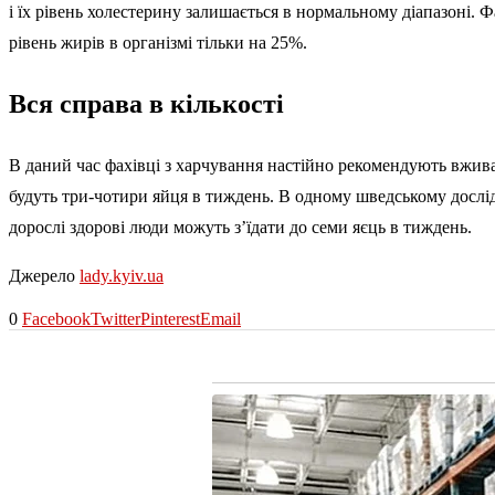
і їх рівень холестерину залишається в нормальному діапазоні. Ф
рівень жирів в організмі тільки на 25%.
Вся справа в кількості
В даний час фахівці з харчування настійно рекомендують вживат
будуть три-чотири яйця в тиждень. В одному шведському дослі
дорослі здорові люди можуть з’їдати до семи яєць в тиждень.
Джерело
lady.kyiv.ua
0
Facebook
Twitter
Pinterest
Email