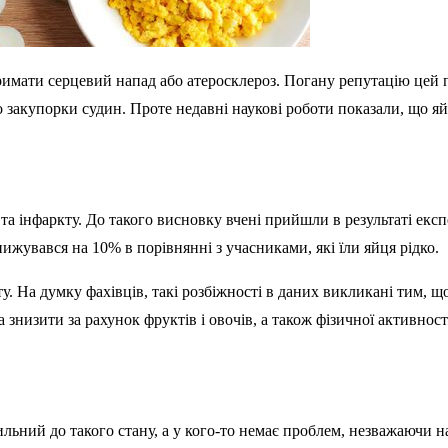
тримати серцевий напад або атеросклероз. Погану репутацію цей 
 закупорки судин. Проте недавні наукові роботи показали, що яй
а інфаркту. До такого висновку вчені прийшли в результаті експ
жувався на 10% в порівнянні з учасниками, які їли яйця рідко.
 На думку фахівців, такі розбіжності в даних викликані тим, що 
знизити за рахунок фруктів і овочів, а також фізичної активност
ильний до такого стану, а у кого-то немає проблем, незважаючи н