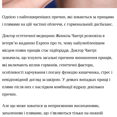
Однією з найпоширеніших причин, які ховаються за прищами
і плямами на цій частині обличчя, є гормональний дисбаланс.
Доктор естетичної медицини Жонкіль Чантрі розповіла в
інтерв’ю виданню Express про те, чому найулюбленішим
місцем появи прищів стає підборіддя. Доктор Чантрі
зазначила, що існують загальні причини виникнення прищів,
які включають вплив гормонів, генетичні фактори,
особливості харчування і погану функцію кишечника, стрес і
невідповідний догляд за шкірою. У деяких випадках прищі і
плями після них є наслідком комбінації відразу декількох
причин.
Але що може ховатися за неприємними висипаннями,
запаленням і плямами, що з’являються тільки на нижній