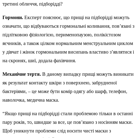
третині обличчя, підборідді?
Гормони.
Експерт пояснює, що прищі на підборідді можуть
означати, що відбуваються гормональні коливання, пов’язані з
підлітковою фізіологією, перименопаузою, полікістозом
яєчників, а також цілком нормальним менструальним циклом
у дівчат і жінок гормональним висипань властиво з’являтися і
на скронях, шиї, додала фахівчиня.
Механічне тертя.
В даному випадку прищі можуть виникати
як результат контакту шкіри з поверхнею, забрудненої
бактеріями, – це може бути комір одягу або шарф, телефон,
наволочка, медична маска.
“Якщо прищі на підборідді стали проблемою тільки в останні
пару років, то, швидше за все, це пов’язано з носінням маски.
Щоб уникнути проблеми слід носити чисті маски з