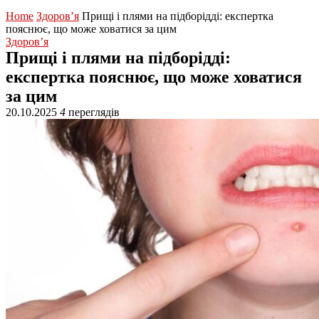
Home
Здоров’я
Прищі і плями на підборідді: експертка
пояснює, що може ховатися за цим
Здоров’я
Прищі і плями на підборідді:
експертка пояснює, що може ховатися
за цим
20.10.2025
4
переглядів