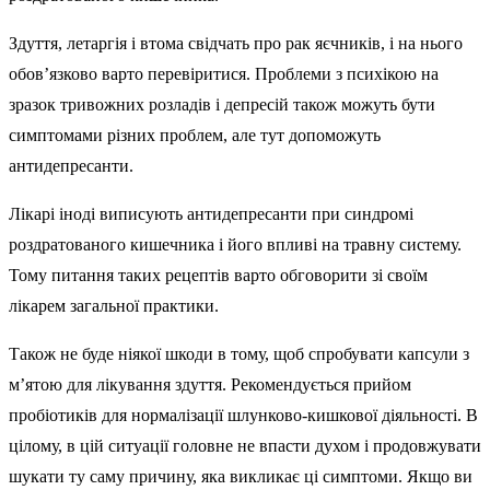
Здуття, летаргія і втома свідчать про рак яєчників, і на нього
обов’язково варто перевіритися. Проблеми з психікою на
зразок тривожних розладів і депресій також можуть бути
симптомами різних проблем, але тут допоможуть
антидепресанти.
Лікарі іноді виписують антидепресанти при синдромі
роздратованого кишечника і його впливі на травну систему.
Тому питання таких рецептів варто обговорити зі своїм
лікарем загальної практики.
Також не буде ніякої шкоди в тому, щоб спробувати капсули з
м’ятою для лікування здуття. Рекомендується прийом
пробіотиків для нормалізації шлунково-кишкової діяльності. В
цілому, в цій ситуації головне не впасти духом і продовжувати
шукати ту саму причину, яка викликає ці симптоми. Якщо ви