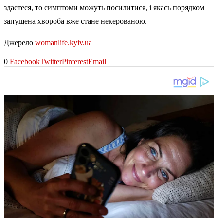
здастеся, то симптоми можуть посилитися, і якась порядком
запущена хвороба вже стане некерованою.
Джерело
womanlife.kyiv.ua
0
Facebook
Twitter
Pinterest
Email