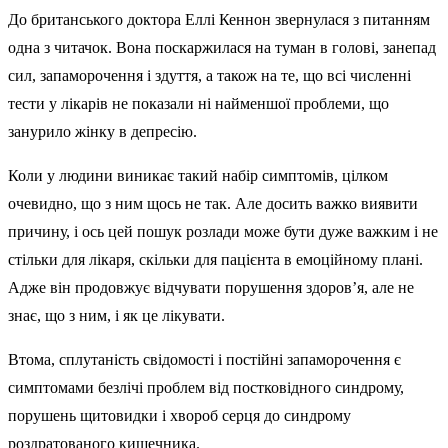
До британського доктора Еллі Кеннон звернулася з питанням
одна з читачок. Вона поскаржилася на туман в голові, занепад
сил, запаморочення і здуття, а також на те, що всі численні
тести у лікарів не показали ні найменшої проблеми, що
занурило жінку в депресію.
Коли у людини виникає такий набір симптомів, цілком
очевидно, що з ним щось не так. Але досить важко виявити
причину, і ось цей пошук розлади може бути дуже важким і не
стільки для лікаря, скільки для пацієнта в емоційному плані.
Адже він продовжує відчувати порушення здоров’я, але не
знає, що з ним, і як це лікувати.
Втома, сплутаність свідомості і постійні запаморочення є
симптомами безлічі проблем від постковідного синдрому,
порушень щитовидки і хвороб серця до синдрому
роздратованого кишечника.