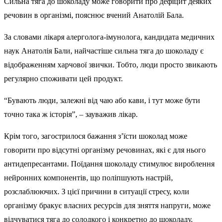
Сильна тяга до шоколаду може говорити про дефіцит деяких
речовин в організмі, пояснює вчений Анатолій Бала.
За словами лікаря алерголога-імунолога, кандидата медичних
наук Анатолія Бали, найчастіше сильна тяга до шоколаду є
відображенням харчової звички. Тобто, люди просто звикають
регулярно споживати цей продукт.
“Бувають люди, залежні від чаю або кави, і тут може бути
точно така ж історія”, – зауважив лікар.
Крім того, загострилося бажання з’їсти шоколад може
говорити про відсутні організму речовинах, які є для нього
антидепресантами. Поїдання шоколаду стимулює вироблення
нейронних компонентів, що поліпшують настрій,
розслаблюючих. З цієї причини в ситуації стресу, коли
організму бракує власних ресурсів для зняття напруги, може
відчуватися тяга до солодкого і конкретно до шоколаду.