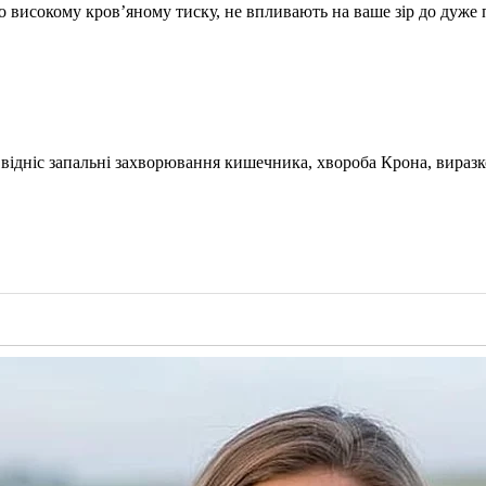
о високому кров’яному тиску, не впливають на ваше зір до дуже 
 відніс запальні захворювання кишечника, хвороба Крона, виразко