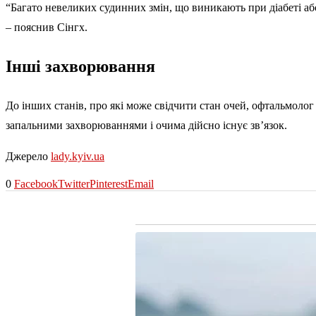
“Багато невеликих судинних змін, що виникають при діабеті аб
– пояснив Сінгх.
Інші захворювання
До інших станів, про які може свідчити стан очей, офтальмолог
запальними захворюваннями і очима дійсно існує зв’язок.
Джерело
lady.kyiv.ua
0
Facebook
Twitter
Pinterest
Email