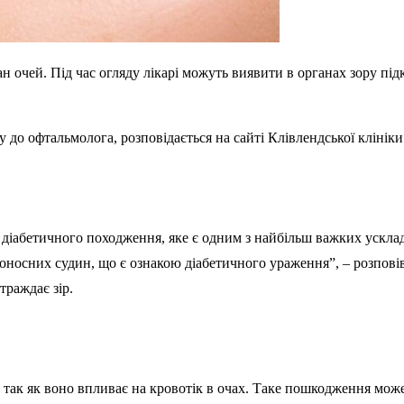
ан очей. Під час огляду лікарі можуть виявити в органах зору пі
до офтальмолога, розповідається на сайті Клівлендської клініки (
ка діабетичного походження, яке є одним з найбільш важких ускл
оносних судин, що є ознакою діабетичного ураження”, – розповів
траждає зір.
так як воно впливає на кровотік в очах. Таке пошкодження може