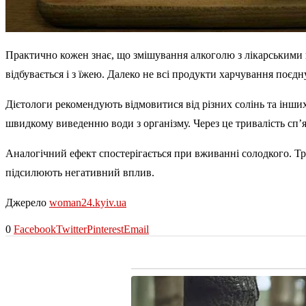
Практично кожен знає, що змішування алкоголю з лікарськими п
відбувається і з їжею. Далеко не всі продукти харчування поєд
Дієтологи рекомендують відмовитися від різних солінь та інших
швидкому виведенню води з організму. Через це тривалість сп’
Аналогічний ефект спостерігається при вживанні солодкого. Тр
підсилюють негативний вплив.
Джерело
woman24.kyiv.ua
0
Facebook
Twitter
Pinterest
Email