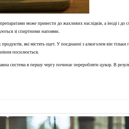
репаратами може привести до жахливих наслідків, а іноді і до с
нуються зі спиртними напоями.
 продуктів, які містять оцет. У поєднанні з алкоголем він тільк
яніння посилюється.
авна система в першу чергу починає переробляти цукор. В резуль