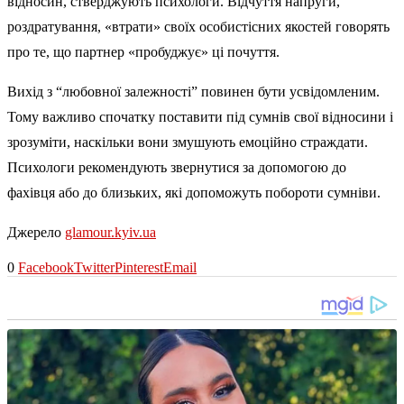
відносин, стверджують психологи. Відчуття напруги,
роздратування, «втрати» своїх особистісних якостей говорять
про те, що партнер «пробуджує» ці почуття.
Вихід з “любовної залежності” повинен бути усвідомленим.
Тому важливо спочатку поставити під сумнів свої відносини і
зрозуміти, наскільки вони змушують емоційно страждати.
Психологи рекомендують звернутися за допомогою до
фахівця або до близьких, які допоможуть побороти сумніви.
Джерело
glamour.kyiv.ua
0
Facebook
Twitter
Pinterest
Email