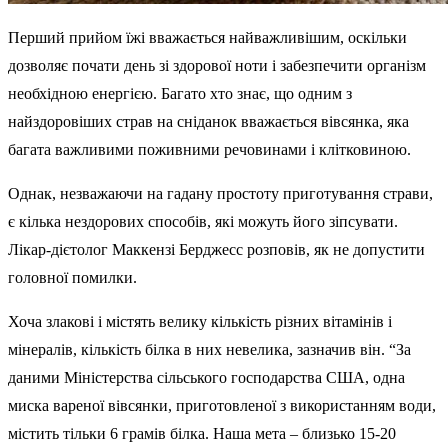
Перший прийом їжі вважається найважливішим, оскільки
дозволяє почати день зі здорової ноти і забезпечити організм
необхідною енергією. Багато хто знає, що одним з
найздоровіших страв на сніданок вважається вівсянка, яка
багата важливими поживними речовинами і клітковиною.
Однак, незважаючи на гадану простоту приготування страви,
є кілька нездорових способів, які можуть його зіпсувати.
Лікар-дієтолог Маккензі Берджесс розповів, як не допустити
головної помилки.
Хоча злакові і містять велику кількість різних вітамінів і
мінералів, кількість білка в них невелика, зазначив він. “За
даними Міністерства сільського господарства США, одна
миска вареної вівсянки, приготовленої з використанням води,
містить тільки 6 грамів білка. Наша мета – близько 15-20