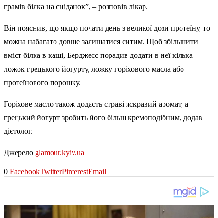
грамів білка на сніданок”, – розповів лікар.
Він пояснив, що якщо почати день з великої дози протеїну, то
можна набагато довше залишатися ситим. Щоб збільшити
вміст білка в каші, Берджесс порадив додати в неї кілька
ложок грецького йогурту, ложку горіхового масла або
протеїнового порошку.
Горіхове масло також додасть страві яскравий аромат, а
грецький йогурт зробить його більш кремоподібним, додав
дієтолог.
Джерело
glamour.kyiv.ua
0
Facebook
Twitter
Pinterest
Email