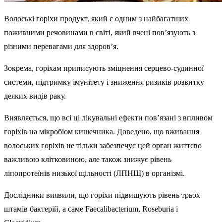
Волоські горіхи продукт, який є одним з найбагатших
поживними речовинами в світі, який вчені пов’язують з
різними перевагами для здоров’я.
Зокрема, горіхам приписують зміцнення серцево-судинної
системи, підтримку імунітету і зниження ризиків розвитку
деяких видів раку.
Виявляється, що всі ці лікувальні ефекти пов’язані з впливом
горіхів на мікробіом кишечника. Доведено, що вживання
волоських горіхів не тільки забезпечує цей орган життєво
важливою клітковиною, але також знижує рівень
ліпопротеїнів низької щільності (ЛПНЩ) в організмі.
Дослідники виявили, що горіхи підвищують рівень трьох
штамів бактерій, а саме Faecalibacterium, Roseburia і