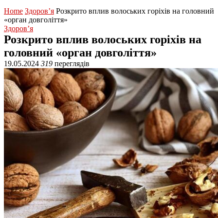
Home
Здоров’я
Розкрито вплив волоських горіхів на головний
«орган довголіття»
Здоров’я
Розкрито вплив волоських горіхів на
головний «орган довголіття»
19.05.2024
319
переглядів