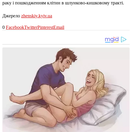
раку і пошкодженням клітин в шлунково-кишковому тракті.
Джерело
zhenskiy.kyiv.ua
0
Facebook
Twitter
Pinterest
Email