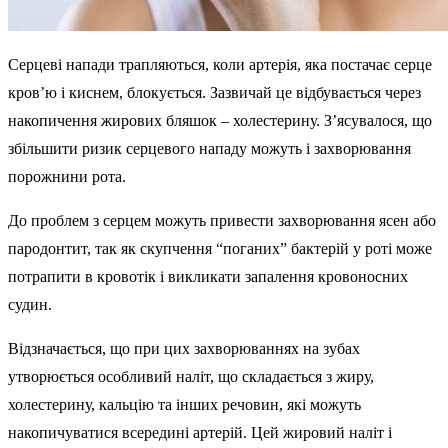
Серцеві напади трапляються, коли артерія, яка постачає серце
кров’ю і киснем, блокується. Зазвичай це відбувається через
накопичення жирових бляшок – холестерину. З’ясувалося, що
збільшити ризик серцевого нападу можуть і захворювання
порожнини рота.
До проблем з серцем можуть привести захворювання ясен або
пародонтит, так як скупчення “поганих” бактерій у роті може
потрапити в кровотік і викликати запалення кровоносних
судин.
Відзначається, що при цих захворюваннях на зубах
утворюється особливий наліт, що складається з жиру,
холестерину, кальцію та інших речовин, які можуть
накопичуватися всередині артерій. Цей жировий наліт і