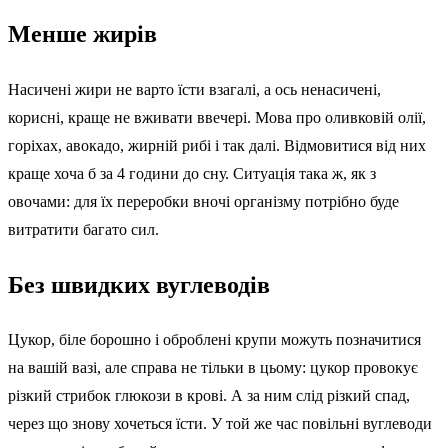
Менше жирів
Насичені жири не варто їсти взагалі, а ось ненасичені,
корисні, краще не вживати ввечері. Мова про оливковій олії,
горіхах, авокадо, жирній рибі і так далі. Відмовитися від них
краще хоча б за 4 години до сну. Ситуація така ж, як з
овочами: для їх переробки вночі організму потрібно буде
витратити багато сил.
Без швидких вуглеводів
Цукор, біле борошно і оброблені крупи можуть позначитися
на вашій вазі, але справа не тільки в цьому: цукор провокує
різкий стрибок глюкози в крові. А за ним слід різкий спад,
через що знову хочеться їсти. У той же час повільні вуглеводи