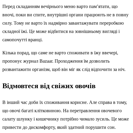
Перед складанням вечірнього меню варто пам’ятати, що
вночі, поки ви спите, внутрішні органи працюють не в повну
силу. Тому не варто їх надмірно завантажувати переробкою
складної їжі. Це може відбитися на зовнішньому вигляді і
самопочутті вранці.
Кілька порад, що саме не варто споживати в їжу ввечері,
пропонує журнал Bazaar. Проходження їм дозволить
розвантажити організм, щоб він міг як слід відпочити за ніч.
Відмовтеся від свіжих овочів
В інший час доби їх споживання корисне. Але справа в тому,
що овочі багаті клітковиною. На перетравлення овочевого
салату шлунку і кишечнику потрібно чимало зусиль. Це може
привести до дискомфорту, який здатний порушити сон.