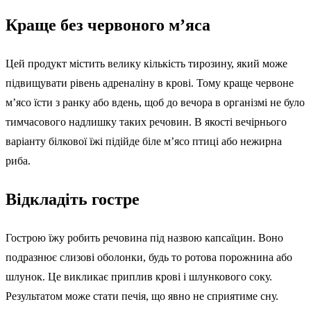
Краще без червоного м’яса
Цей продукт містить велику кількість тирозину, який може
підвищувати рівень адреналіну в крові. Тому краще червоне
м’ясо їсти з ранку або вдень, щоб до вечора в організмі не було
тимчасового надлишку таких речовин. В якості вечірнього
варіанту білкової їжі підійде біле м’ясо птиці або нежирна
риба.
Відкладіть гостре
Гострою їжу робить речовина під назвою капсаїцин. Воно
подразнює слизові оболонки, будь то ротова порожнина або
шлунок. Це викликає приплив крові і шлункового соку.
Результатом може стати печія, що явно не сприятиме сну.