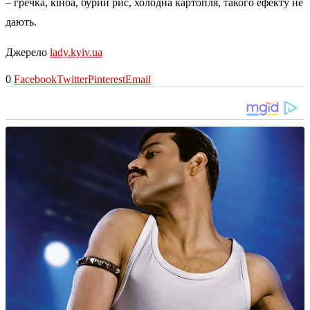
– гречка, кіноа, бурий рис, холодна картопля, такого ефекту не
дають.
Джерело
lady.kyiv.ua
0
Facebook
Twitter
Pinterest
Email