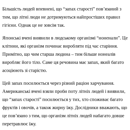
Більшість людей впевнені, що “запах старості” пов’язаний з
тим, що літні люди не дотримуються найпростіших правил
гігієни. Однак це не зовсім так.
Японські вчені виявили в людському організмі “ноненали”. Це
клітини, які організм починає виробляти під час старіння.
Примітно, що чим старша людина – тим більше нонеалів
виробляє його тіло. Саме ця речовина має запах, який багато
асоціюють зі старістю.
Цей запах посилюється через різний раціон харчування.
Американські вчені взяли проби поту літніх людей і виявили,
що “запах старості” посилюється у тих, хто споживає багато
фруктів і овочів, а також жирну їжу. Дослідники вважають, що
це пов’язано з тим, що організм літніх людей набагато довше
перетравлює їжу.