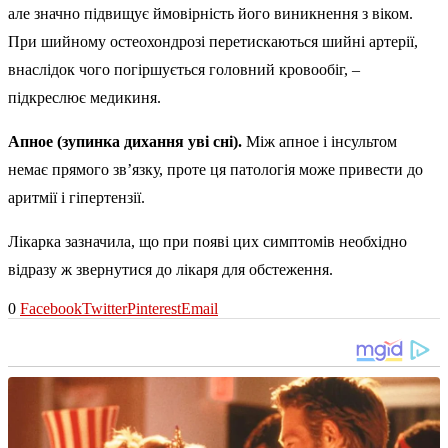
але значно підвищує ймовірність його виникнення з віком.
При шийному остеохондрозі перетискаються шийні артерії,
внаслідок чого погіршується головний кровообіг, –
підкреслює медикиня.
Апное (зупинка дихання уві сні).
Між апное і інсультом
немає прямого зв’язку, проте ця патологія може привести до
аритмії і гіпертензії.
Лікарка зазначила, що при появі цих симптомів необхідно
відразу ж звернутися до лікаря для обстеження.
0
Facebook
Twitter
Pinterest
Email