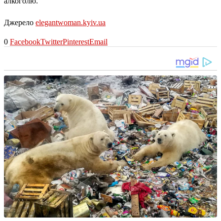
алкоголю.
Джерело
elegantwoman.kyiv.ua
0
Facebook
Twitter
Pinterest
Email