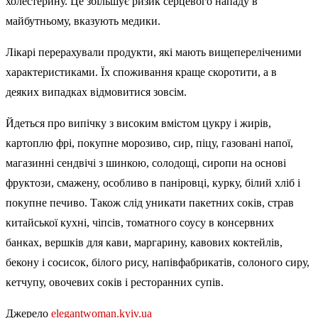
холестерину. Це збільшує ризик серцевого нападу в
майбутньому, вказують медики.
Лікарі перерахували продукти, які мають вищепереліченими
характеристиками. Їх споживання краще скоротити, а в
деяких випадках відмовитися зовсім.
Йдеться про випічку з високим вмістом цукру і жирів,
картоплю фрі, покупне морозиво, сир, піцу, газовані напої,
магазинні сендвічі з шинкою, солодощі, сиропи на основі
фруктози, смажену, особливо в паніровці, курку, білий хліб і
покупне печиво. Також слід уникати пакетних соків, страв
китайської кухні, чіпсів, томатного соусу в консервних
банках, вершків для кави, маргарину, кавових коктейлів,
бекону і сосисок, білого рису, напівфабрикатів, солоного сиру,
кетчупу, овочевих соків і ресторанних супів.
Джерело
elegantwoman.kyiv.ua