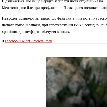
Відзначається, що якщо нерідко засипати після будильника на 15
Мелатонін, що йде при пробудженні. Після цього починає працю
Невролог-сомнолог запевняє, що фази сну впливають і на засво
назвала головні ознаки, при спостереженні яких необхідно нане
хропіння, дискомфортні відчуття в ногах.
0
Facebook
Twitter
Pinterest
Email