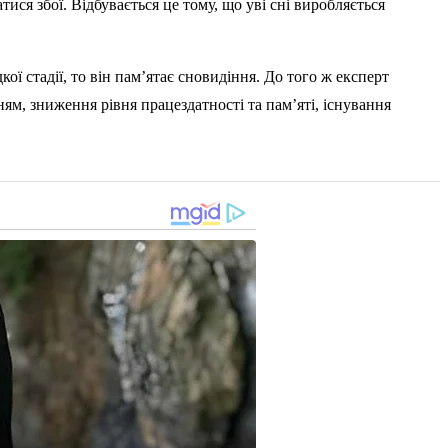
ися збої. Відбувається це тому, що уві сні виробляється
 стадії, то він пам’ятає сновидіння. До того ж експерт
ням, зниження рівня працездатності та пам’яті, існування