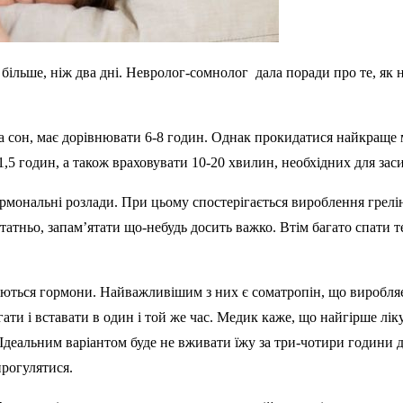
ільше, ніж два дні. Невролог-сомнолог дала поради про те, як н
на сон, має дорівнювати 6-8 годин. Однак прокидатися найкраще
1,5 годин, а також враховувати 10-20 хвилин, необхідних для зас
ормональні розлади. При цьому спостерігається вироблення грелі
татньо, запам’ятати що-небудь досить важко. Втім багато спати т
ляються гормони. Найважливішим з них є соматропін, що виробляєть
ати і вставати в один і той же час. Медик каже, що найгірше лі
 Ідеальним варіантом буде не вживати їжу за три-чотири години 
 прогулятися.