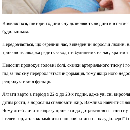
Виявляється, півтори години сну дозволяють людині виспатися б
будильником.
Передбачається, що середній час, відведений дорослій людині 
тривалість. лікарка радить заводити будильник на час, кратний 
Недосип провокує головні болі, скачки артеріального тиску і г
під за час сну переробляється інформація, тому якщо його недос
репродуктивної функції.
Лягати варто в період з 22-х до 23-х годин, адже уві сні вироб
дітям рости, а дорослим спалювати жир. Важливо навчитися ляг
Чому дітей личить відразу привчати до дотримання гігієни сну.
і телевізор, а також замінити паперові книги на їх аудіо-версії і