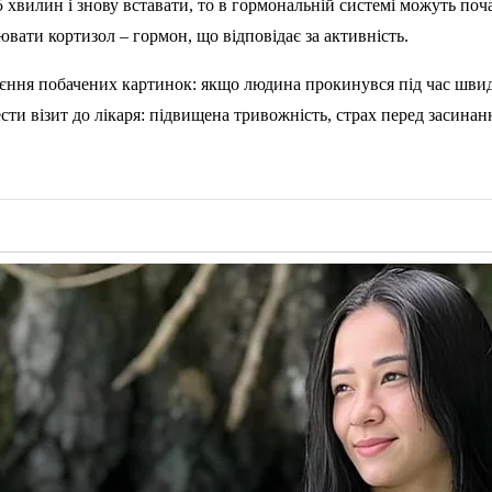
 хвилин і знову вставати, то в гормональній системі можуть почат
вати кортизол – гормон, що відповідає за активність.
єння побачених картинок: якщо людина прокинувся під час швидкої
сти візит до лікаря: підвищена тривожність, страх перед засинан