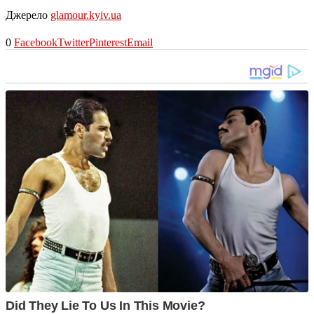
Джерело
glamour.kyiv.ua
0
Facebook
Twitter
Pinterest
Email