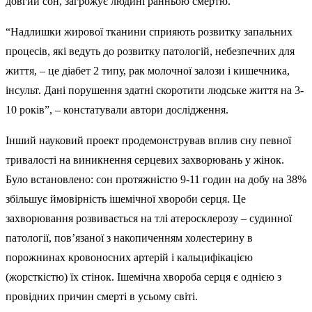
довгий сон, загрожує людині ранньою смертю.
“Надлишки жирової тканини сприяють розвитку запальних
процесів, які ведуть до розвитку патологій, небезпечних для
життя, – це діабет 2 типу, рак молочної залози і кишечника,
інсульт. Дані порушення здатні скоротити людське життя на 3-
10 років”, – констатували автори дослідження.
Інший науковий проект продемонстрував вплив сну певної
тривалості на виникнення серцевих захворювань у жінок.
Було встановлено: сон протяжністю 9-11 годин на добу на 38%
збільшує ймовірність ішемічної хвороби серця. Це
захворювання розвивається на тлі атеросклерозу – судинної
патології, пов’язаної з накопиченням холестерину в
порожнинах кровоносних артерій і кальцифікацією
(жорсткістю) їх стінок. Ішемічна хвороба серця є однією з
провідних причин смерті в усьому світі.