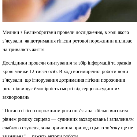
Медики з Великобританії провели дослідження, в ході якого
з’ясували, як дотримання гігієни ротової порожнини впливає
на тривалість життя.
Дослідники провели опитування та збір інформації та зразків
крові майже 12 тисяч осіб. В ході восьмирічної роботи вони
з’ясували, що ігнорування дотримання гігієни порожнини
рота підвищує ймовірність смерті від серцево-судинних
захворювань.
“Погана гігієна порожнини рота пов’язана з більш високим
рівнем ризику серцево — судинних захворювань і запаленням
слабкого ступеня, хоча причинна природа цього зв’язку ще не
визначена”, – кажуть автори роботи.