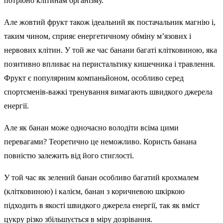
потрібно клітинам організму.
Але жовтий фрукт також ідеальний як постачальник магнію і,
таким чином, сприяє енергетичному обміну м’язових і
нервових клітин. У той же час банани багаті клітковиною, яка
позитивно впливає на перистальтику кишечника і травлення.
Фрукт є популярним компаньйоном, особливо серед
спортсменів-важкі тренування вимагають швидкого джерела
енергії.
Але як банан може одночасно володіти всіма цими
перевагами? Теоретично це неможливо. Користь банана
повністю залежить від його стиглості.
У той час як зелений банан особливо багатий крохмалем
(клітковиною) і калієм, банан з коричневою шкіркою
підходить в якості швидкого джерела енергії, так як вміст
цукру різко збільшується в міру дозрівання.