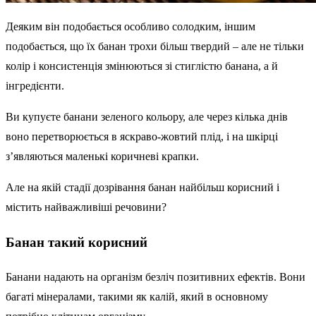
Деяким він подобається особливо солодким, іншим
подобається, що їх банан трохи більш твердий – але не тільки
колір і консистенція змінюються зі стиглістю банана, а й
інгредієнти.
Ви купуєте банани зеленого кольору, але через кілька днів
воно перетворюється в яскраво-жовтий плід, і на шкірці
з’являються маленькі коричневі крапки.
Але на якій стадії дозрівання банан найбільш корисний і
містить найважливіші речовини?
Банан такий корисний
Банани надають на організм безліч позитивних ефектів. Вони
багаті мінералами, такими як калій, який в основному