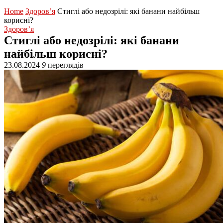
Home
Здоров’я
Стиглі або недозрілі: які банани найбільш
корисні?
Здоров’я
Стиглі або недозрілі: які банани
найбільш корисні?
23.08.2024
9
переглядів