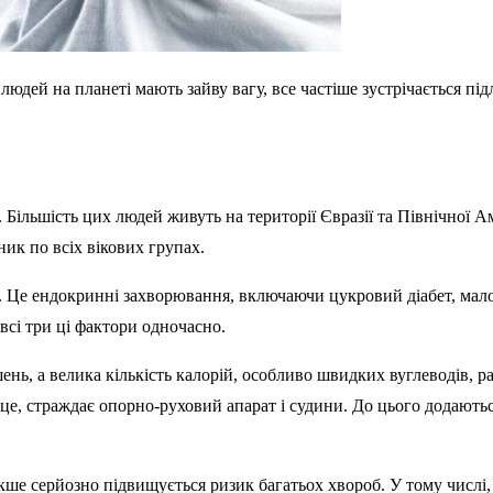
юдей на планеті мають зайву вагу, все частіше зустрічається під
. Більшість цих людей живуть на території Євразії та Північної 
ик по всіх вікових групах.
. Це ендокринні захворювання, включаючи цукровий діабет, мало
сі три ці фактори одночасно.
нь, а велика кількість калорій, особливо швидких вуглеводів, р
рце, страждає опорно-руховий апарат і судини. До цього додают
кше серйозно підвищується ризик багатьох хвороб. У тому числі, 