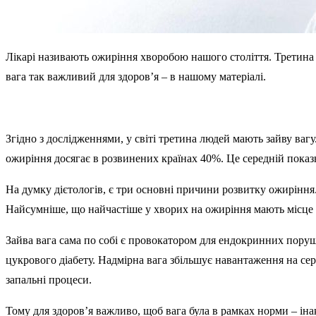
Лікарі називають ожиріння хворобою нашого століття. Третина л
вага так важливий для здоров’я – в нашому матеріалі.
Згідно з дослідженнями, у світі третина людей мають зайву вагу
ожиріння досягає в розвинених країнах 40%. Це середній показн
На думку дієтологів, є три основні причини розвитку ожиріння
Найсумніше, що найчастіше у хворих на ожиріння мають місце в
Зайва вага сама по собі є провокатором для ендокринних поруше
цукрового діабету. Надмірна вага збільшує навантаження на се
запальні процеси.
Тому для здоров’я важливо, щоб вага була в рамках норми – іна