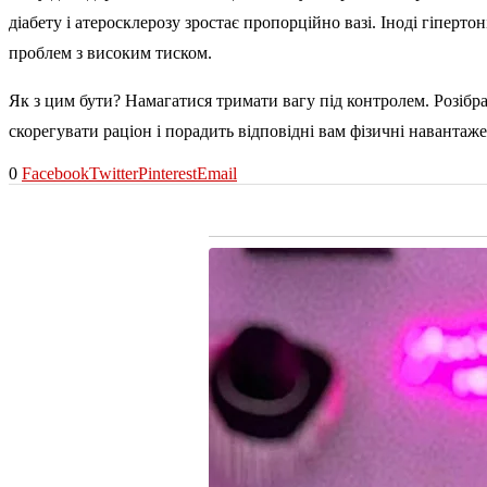
діабету і атеросклерозу зростає пропорційно вазі. Іноді гіперт
проблем з високим тиском.
Як з цим бути? Намагатися тримати вагу під контролем. Розібрат
скорегувати раціон і порадить відповідні вам фізичні наванта
0
Facebook
Twitter
Pinterest
Email