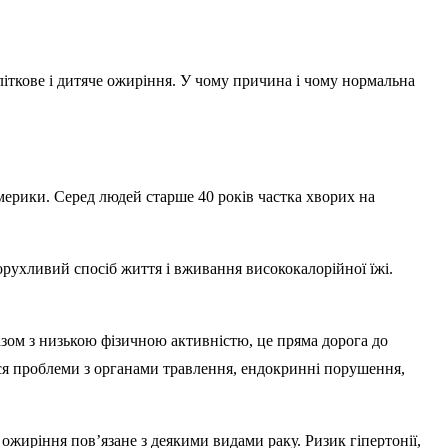
літкове і дитяче ожиріння. У чому причина і чому нормальна
Америки. Серед людей старше 40 років частка хворих на
рухливий спосіб життя і вживання висококалорійної їжі.
азом з низькою фізичною активністю, це пряма дорога до
ься проблеми з органами травлення, ендокринні порушення,
ожиріння пов’язане з деякими видами раку. Ризик гіпертонії,