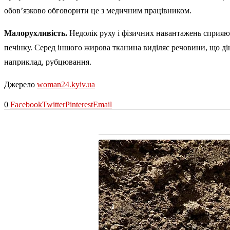
обов’язково обговорити це з медичним працівником.
Малорухливість.
Недолік руху і фізичних навантажень сприяют
печінку. Серед іншого жирова тканина виділяє речовини, що ді
наприклад, рубцювання.
Джерело
woman24.kyiv.ua
0
Facebook
Twitter
Pinterest
Email