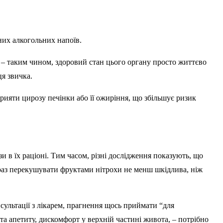
них алкогольних напоїв.
и – таким чином, здоровий стан цього органу просто життєво
ця звичка.
прияти цирозу печінки або її ожиріння, що збільшує ризик
 в їх раціоні. Тим часом, різні дослідження показують, що
у раз перекушувати фруктами нітрохи не менш шкідлива, ніж
ультації з лікарем, прагнення щось приймати “для
та апетиту, дискомфорт у верхній частині живота, – потрібно