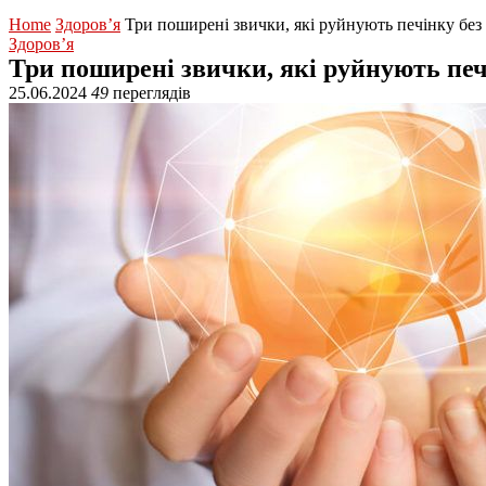
Home
Здоров’я
Три поширені звички, які руйнують печінку без
Здоров’я
Три поширені звички, які руйнують печ
25.06.2024
49
переглядів