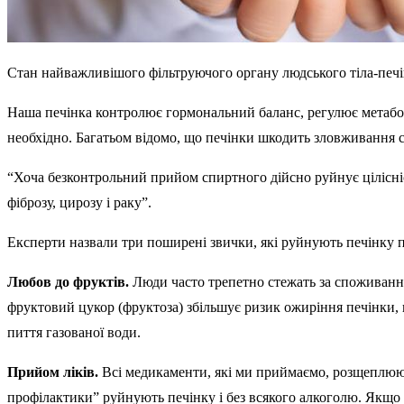
Стан найважливішого фільтруючого органу людського тіла-печі
Наша печінка контролює гормональний баланс, регулює метаболі
необхідно. Багатьом відомо, що печінки шкодить зловживання сп
“Хоча безконтрольний прийом спиртного дійсно руйнує цілісніст
фіброзу, цирозу і раку”.
Експерти назвали три поширені звички, які руйнують печінку п
Любов до фруктів.
Люди часто трепетно стежать за споживанням
фруктовий цукор (фруктоза) збільшує ризик ожиріння печінки, 
пиття газованої води.
Прийом ліків.
Всі медикаменти, які ми приймаємо, розщеплюють
профілактики” руйнують печінку і без всякого алкоголю. Якщо в