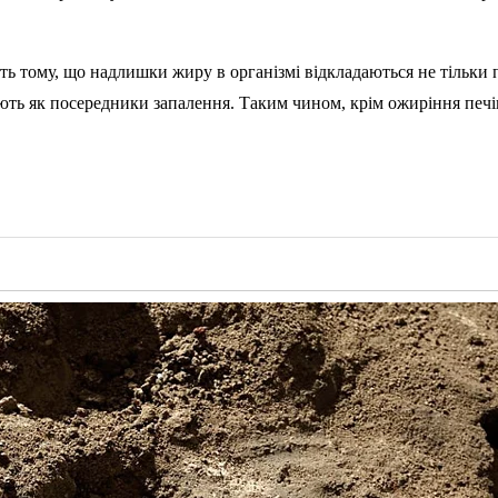
ь тому, що надлишки жиру в організмі відкладаються не тільки 
ють як посередники запалення. Таким чином, крім ожиріння печін