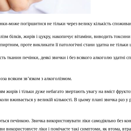
нки-може погіршитися не тільки через велику кількість спожива
зм білків, жирів і цукру, накопичує вітаміни, виводить токсин
иртним, проте викликати її патологічні стани здатна не тільки 
ь тканин печінки, деякі звички і без всякого алкоголю здатні с
оза всяким зв’язком з алкоголізмом.
 жирів і тільки дуже небагато звертають увагу на вміст фруктози
коли вживається у великій кількості. В цьому плані звичка раз 
ся печінкою. Звичка використовувати ліки самодіяльно без конс
и використовуєте ліки і помічаєте такі симптоми, як втома, втра