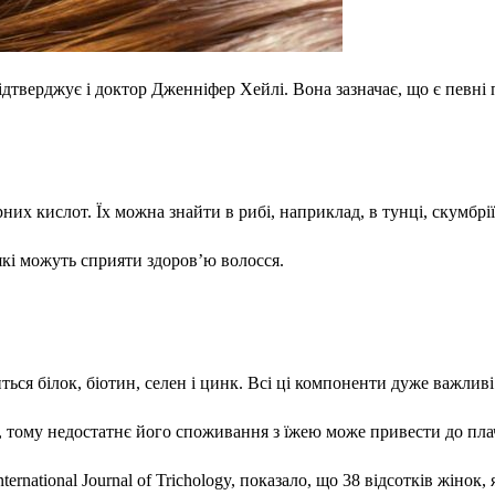
підтверджує і доктор Дженніфер Хейлі. Вона зазначає, що є певні
х кислот. Їх можна знайти в рибі, наприклад, в тунці, скумбрії,
 які можуть сприяти здоров’ю волосся.
ься білок, біотин, селен і цинк. Всі ці компоненти дуже важливі
я, тому недостатнє його споживання з їжею може привести до пла
ernational Journal of Trichology, показало, що 38 відсотків жіно