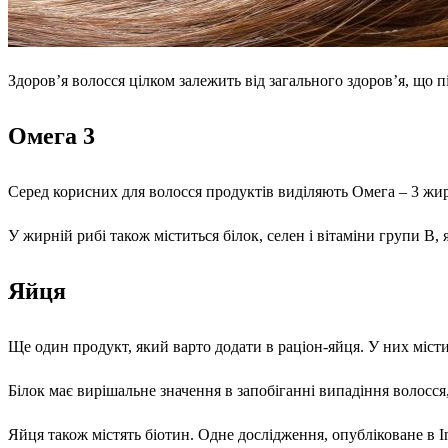
Здоров’я волосся цілком залежить від загального здоров’я, що 
Омега 3
Серед корисних для волосся продуктів виділяють Омега – 3 жирни
У жирній рибі також міститься білок, селен і вітаміни групи B,
Яйця
Ще один продукт, який варто додати в раціон-яйця. У них містит
Білок має вирішальне значення в запобіганні випадіння волосс
Яйця також містять біотин. Одне дослідження, опубліковане в Int