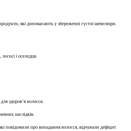
 продукти, які допомагають у збереженні густої шевелюри.
 лососі і оселедця.
 для здоров’я волосся.
чевних наслідків.
к, які повідомили про випадання волосся, відчували дефіцит