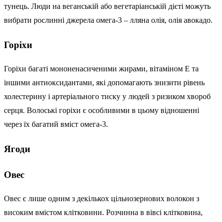
тунець. Люди на веганській або вегетаріанській дієті можуть
вибрати рослинні джерела омега-3 – лляна олія, олія авокадо.
Горіхи
Горіхи багаті мононенасиченими жирами, вітаміном Е та
іншими антиоксидантами, які допомагають знизити рівень
холестерину і артеріального тиску у людей з ризиком хвороб
серця. Волоські горіхи є особливими в цьому відношенні
через їх багатий вміст омега-3.
Ягоди
Овес
Овес є лише одним з декількох цільнозернових волокон з
високим вмістом клітковини. Розчинна в вівсі клітковина,